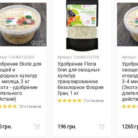
икул
:
120400102355
Артикул
:
120400103708
Артикул
:
обрение Ekote для
Удобрение Floria
Удобре
ощей и
Gran для овощных
овоще
ородных культур
культур
огород
 месяца, 3 кг
гранулированное
3-4 ме
котэ - удобрение
безхлорное Флория
(Экотэ
ительного
Гран, 1 кг
длител
йствия)
действ
7 отзывов
Rating: 5 out of 5
10 отзывов
ng: 5 out of 5
Rating: 5
5
грн.
196
грн.
1265
г