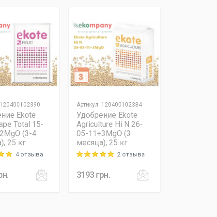
120400102390
Артикул
:
120400102384
ние Ekote
Удобрение Ekote
rape Total 15-
Agriculture Hi N 26-
2MgO (3-4
05-11+3MgO (3
), 25 кг
месяца), 25 кг
4 отзыва
2 отзыва
 out of 5
Rating: 5 out of 5
рн.
3193
грн.