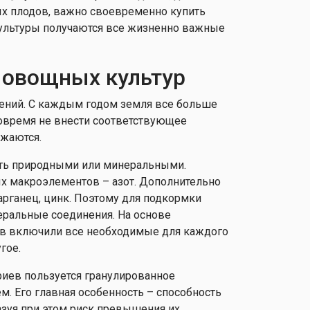
х плодов, важно своевременно купить
культуры получаются все жизненно важные
 овощных культур
тений. С каждым годом земля все больше
вовремя не внести соответствующее
ижаются.
ыть природными или минеральными.
ых макроэлементов – азот. Дополнительно
арганец, цинк. Поэтому для подкормки
ральные соединения. На основе
ов включили все необходимые для каждого
гое.
риев пользуется гранулированное
. Его главная особенность – способность
зуя при этом риск превышения их