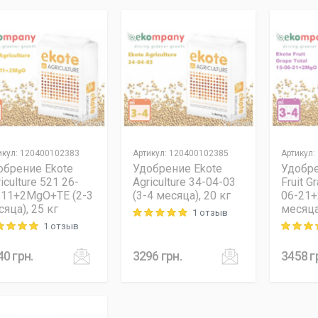
икул
:
120400102383
Артикул
:
120400102385
Артикул
:
обрение Ekote
Удобрение Ekote
Удобре
iculture 521 26-
Agriculture 34-04-03
Fruit G
-11+2MgO+TE (2-3
(3-4 месяца), 20 кг
06-21+
яца), 25 кг
месяца
1 отзыв
Rating: 5 out of 5
1 отзыв
ng: 5 out of 5
Rating: 5
40
грн.
3296
грн.
3458
г