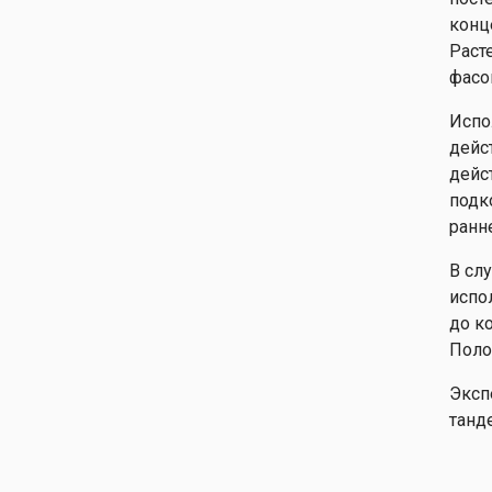
конц
Раст
фасо
Испо
дейс
дейс
подк
ранн
В сл
испо
до к
Поло
Эксп
танд