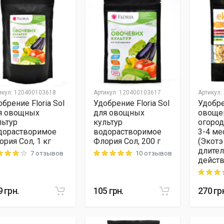
икул
:
120400103618
Артикул
:
120400103617
Артикул
:
брение Floria Sol
Удобрение Floria Sol
Удобре
я овощных
для овощных
овоще
льтур
культур
огород
дорастворимое
водорастворимое
3-4 ме
ория Сол, 1 кг
Флория Сол, 200 г
(Экотэ
длител
7 отзывов
10 отзывов
ng: 4 out of 5
Rating: 5 out of 5
действ
Rating: 5
9
грн.
105
грн.
270
гр