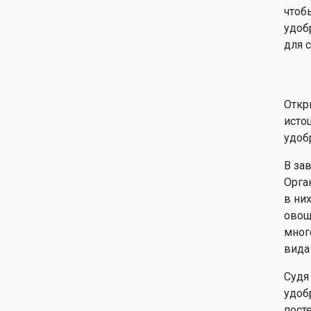
чтоб
удоб
для 
Откр
исто
удоб
В за
Орга
в ни
овощ
мног
вида
Судя
удоб
пост