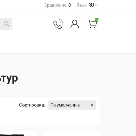
Сравнение
:
0
Язык
:
RU
0
ьтур
Сортировка
: