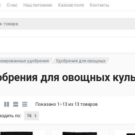
и
О нас
Наш питомник
Казкові поля
Контакты
для
изированные удобрения
Удобрения для овощных
брения для овощных кул
Показано 1–13 из 13 товаров
водить по
: