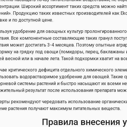
ентрации. Широкий ассортимент таких средств можно найти
ений». Продукцию таких известных производителей как Eko
вке и по доступной цене.
льзуя удобрение для овощных культур пролонгированного 
твия. Все компонентные составляющие таких гранул поступ
твия может достигать 3-4 месяцев. Поэтому опытные агр
ормку на грядку под овощи (помидоры, перец, баклажаны 
ей весной или в начале лета. Такой подкормки хватит на в
учае критического дефицита отдельного химического элемен
льзовать водорастворимое удобрение для овощей. Такие 
орневой системы растений и быстро насыщают их всеми 
жительный результат после использования препарата мож
ерты рекомендуют чередовать использование органически
еме растения получают максимум питательных веществ.
Правила внесения 