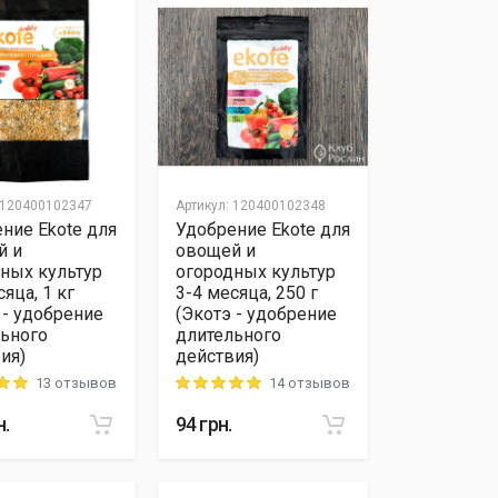
120400102347
Артикул
:
120400102348
ние Ekote для
Удобрение Ekote для
й и
овощей и
ных культур
огородных культур
сяца, 1 кг
3-4 месяца, 250 г
 - удобрение
(Экотэ - удобрение
ьного
длительного
ия)
действия)
13 отзывов
14 отзывов
 out of 5
Rating: 5 out of 5
н.
94
грн.