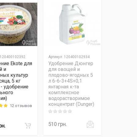
120400102392
Артикул
:
120400102934
ние Ekote для
Удобрение Дюнгер
й и
для овощей и
ных культур
плодово-ягодных 5
сяца, 5 кг
л 6-6-3+4S+0,1
 - удобрение
янтарная к-та
ьного
комплексное
ия)
водорастворимое
концентрат (Dunger)
12 отзывов
 out of 5
Rating: 0 out of 5
510
грн.
рн.