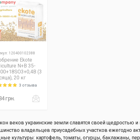
икул
:
120400102388
обрение Ekote
iculture N+B 35-
-00+18SO3+0,4B (3
яца), 20 кг
3 отзыва
ng: 5 out of 5
84
грн.
кон веков украинские земли славятся своей щедростью и 
шинство владельцев приусадебных участков ежегодно а
ные культуры: картофель, томаты, огурцы, баклажаны, перец