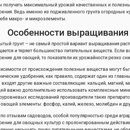
ы получать максимальный урожай качественных и полезны
рения. Ведь именно из подживленного грунта огородные 
себя макро- и микроэлементы.
Особенности выращивания
ытый грунт – не самый простой вариант выращивания рас
щается и теряет большинство питательных веществ. Если 
рение для овощей, то показатели их урожайности резко сн
висимости от происхождения полезные вещества могут б
нические удобрения, как правило, содержат один из главн
х входят другие важные составляющие: кальций, магний, м
ей важно дополнительно использовать комплексные мине
оуровневых исследований производители таких препарат
 овощей элементы: фосфор, калий, железо, молибден и дру
 по отзывам садоводов, особой популярностью среди агра
рение для овощных культур с пролонгированным действием
епенно насыщать почву питательными веществами, не обра