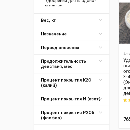
Удобрения для плодово-
ягодных
Удобрения для
рододендронов
Вес, кг
Удобрения для роз
Назначение
Удобрения для туй
Удобрения для хвойных
Период внесения
Удобрения для черники
Арт
Уд
Продолжительность
ов
действия, мес
ог
3-4
Процент покрытия K2O
(Э
(калий)
дл
де
Процент покрытия N (азот)
Rati
Процент покрытия P2O5
(фосфор)
76