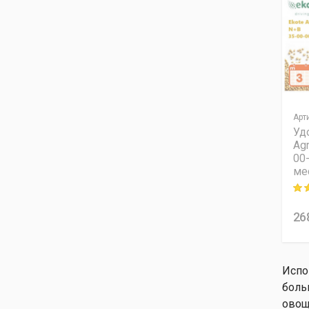
Арт
Уд
Agr
00
мес
Rati
26
Испо
боль
овощ