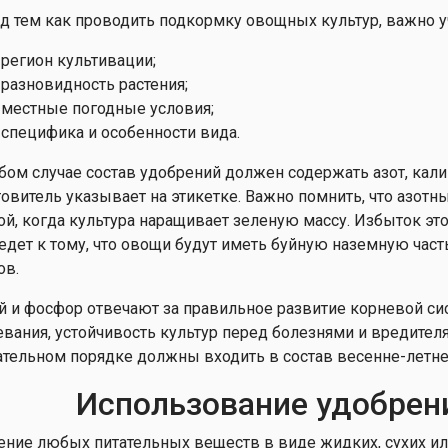
д тем как проводить подкормку овощных культур, важно 
регион культивации;
разновидность растения;
местные погодные условия;
специфика и особенности вида.
бом случае состав удобрений должен содержать азот, кал
товитель указывает на этикетке. Важно помнить, что азот
ой, когда культура наращивает зеленую массу. Избыток эт
едет к тому, что овощи будут иметь буйную наземную час
ов.
й и фосфор отвечают за правильное развитие корневой сис
евания, устойчивость культур перед болезнями и вредител
ательном порядке должны входить в состав весенне-летн
Использование удобрен
ение любых питательных веществ в виде жидких, сухих и