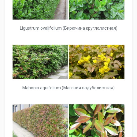
Ligustrum ovalifolium (Бирючина круглолистная)
Mahonia aquifolium (Магония падуболистная)