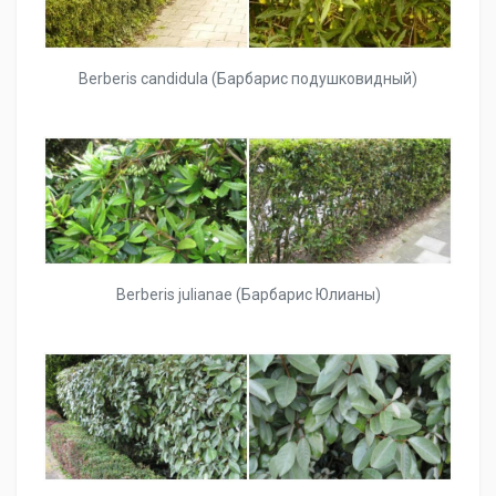
Berberis candidula (Барбарис подушковидный)
Berberis julianae (Барбарис Юлианы)