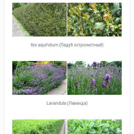
Ilex aquifolium (Падуб остролистный)
Lavandula (Лаванда)