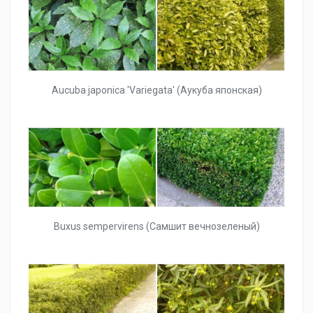
Aucuba japonica 'Variegata' (Аукуба японская)
Buxus sempervirens (Самшит вечнозеленый)