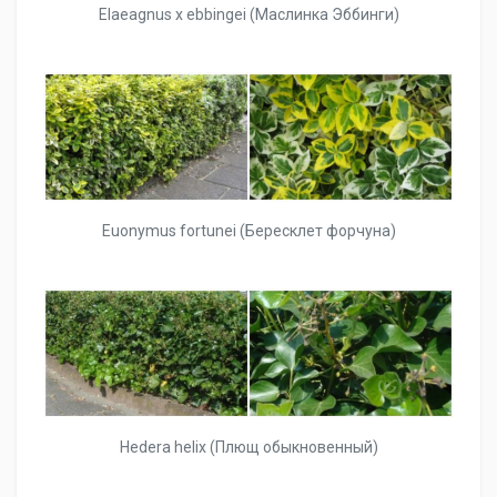
Elaeagnus x ebbingei (Маслинка Эббинги)
Euonymus fortunei (Бересклет форчуна)
Hedera helix (Плющ обыкновенный)