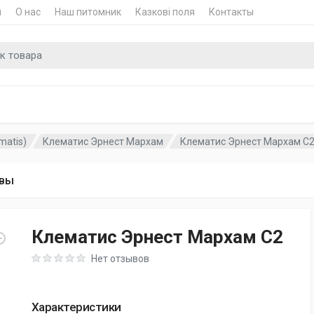
и
О нас
Наш питомник
Казкові поля
Контакты
для
matis)
Клематис Эрнест Мархам
Клематис Эрнест Мархам C
вы
Клематис Эрнест Мархам C2
Rating: 0 out of 5
Нет отзывов
Характеристики