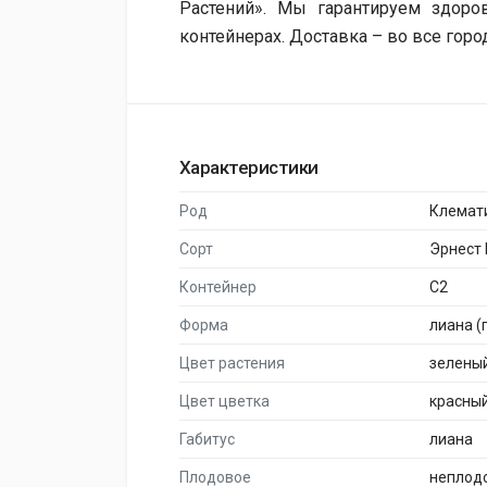
Растений». Мы гарантируем здор
контейнерах. Доставка – во все горо
Характеристики
Род
Клемат
Сорт
Эрнест
Контейнер
C2
Форма
лиана (
Цвет растения
зелены
Цвет цветка
красны
Габитус
лиана
Плодовое
неплод