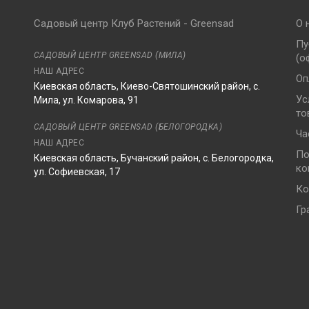
Садовый центр Клуб Растений - Greensad
О 
Пу
САДОВЫЙ ЦЕНТР GREENSAD (МИЛА)
(о
НАШ АДРЕС
Оп
Киевская область, Киево-Святошинский район, с.
Ус
Мила, ул. Комарова, 91
то
8
САДОВЫЙ ЦЕНТР GREENSAD (БЕЛОГОРОДКА)
Ча
НАШ АДРЕС
По
Киевская область, Бучанский район, с. Белогородка,
ко
ул. Софиевская, 17
Ко
Гр