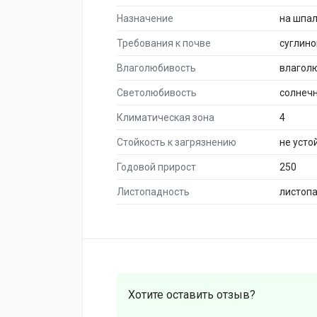
Назначение
на шпа
Требования к почве
суглино
Влаголюбивость
влагол
Светолюбивость
солнеч
Климатическая зона
4
Стойкость к загрязнению
не усто
Годовой прирост
250
Листопадность
листоп
Хотите оставить отзыв?