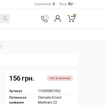
Сравнение
:
0
Язык
:
RU
0
2
156
грн.
Нет в наличии
Артикул
110500801002
Латинское
Clematis Ernest
название
Markham C2