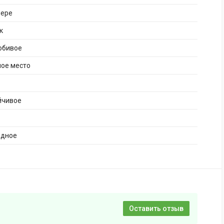
лере
к
юбивое
ное место
йчивое
адное
Оставить отзыв