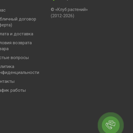
© «Клуб растений»
нас
(2012-2026)
бличный договор
ферта)
лата и доставка
ловия возврата
вара
стые вопросы
литика
нфиденциальности
нтакты
афик работы