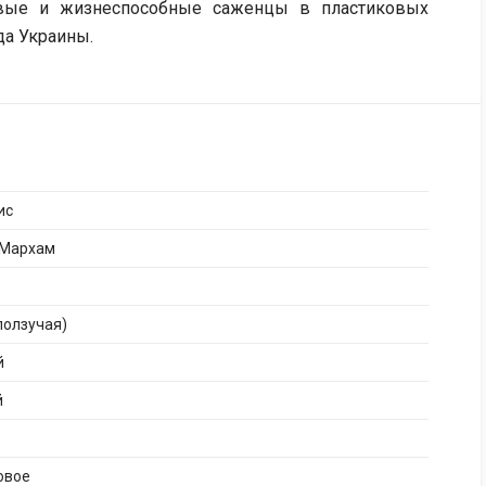
овые и жизнеспособные саженцы в пластиковых
да Украины.
ис
 Мархам
ползучая)
й
й
овое