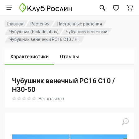
Главная
Растения
Лиственные растения
Чубушник (Philadelphus)
Чубушник венечный
Чубушник венечный PC16 C10 / H...
Характеристики
Отзывы
Чубушник венечный PC16 C10 /
H30-50
Rating: 0 out of 5
Нет отзывов