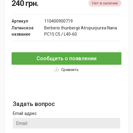
240
грн.
Нет в наличии
Артикул
110400900719
Латинское
Berberis thunbergii Atropurpurea Nana
название
PC15 C5 / L40-60
Сообщить о появлении
Сравнить
Задать вопрос
Email адрес