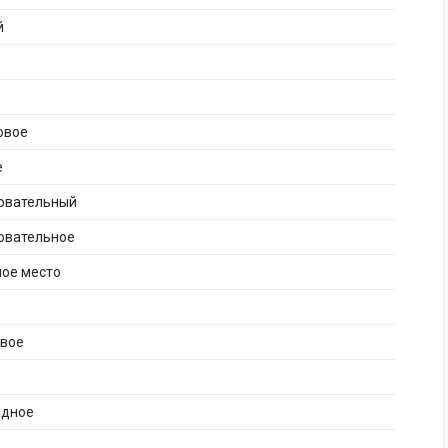
й
овое
е
бовательный
овательное
ное место
ивое
адное