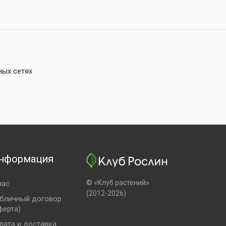
ных сетях
нформация
© «Клуб растений»
нас
(2012-2026)
бличный договор
ферта)
лата и доставка