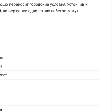
ошо переносит городские условия. Устойчив к
, но верхушки однолетних побегов могут
ис
га
рпет
ая