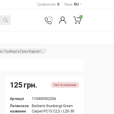
Сравнение
:
0
Язык
:
RU
0
с Тунберга Грин Карпет ...
125
грн.
Нет в наличии
Артикул
110400902206
Латинское
Berberis thunbergii Green
название
Carpet PC15 C2,5 / L20-30