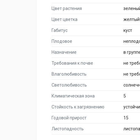
Цвет растения
зелены
Цвет цветка
желтый
Габитус
куст
Плодовое
неплод
Назначение
в групп
Требования к почве
не тре
Влаголюбивость
не треб
Светолюбивость
солнеч
Климатическая зона
5
Стойкость к загрязнению
устойч
Годовой прирост
15
Листопадность
листоп