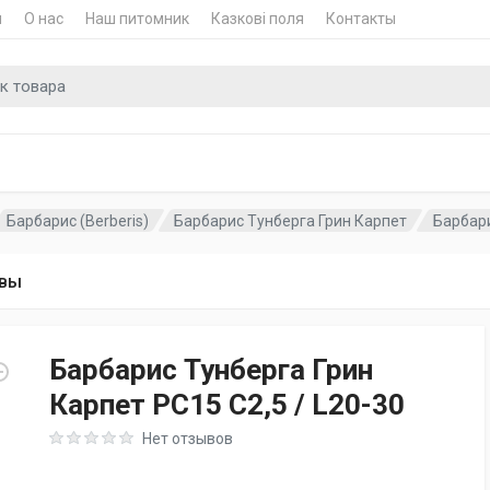
и
О нас
Наш питомник
Казкові поля
Контакты
для
Барбарис (Berberis)
Барбарис Тунберга Грин Карпет
Барбари
вы
Барбарис Тунберга Грин
Карпет PC15 C2,5 / L20-30
Rating: 0 out of 5
Нет отзывов