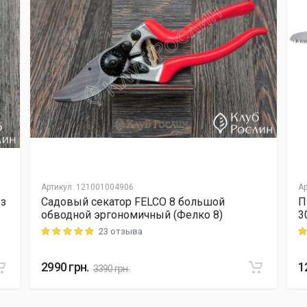
Артикул
:
121001004906
Ар
 з
Садовый секатор FELCO 8 большой
П
обводной эргономичный (Фелко 8)
3
23 отзыва
Rating: 5 out of 5
Ra
2990
грн.
1
3390
грн.