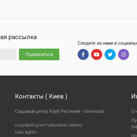
ая рассылка
Следите за нами в социаль
Подписаться
Контакты
(
Киев
)
И
Садовый центр Клуб Растений - Greensad
О 
Пу
САДОВЫЙ ЦЕНТР GREENSAD (МИЛА)
(о
НАШ АДРЕС
Оп