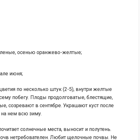
зеленые, осенью оранжево-желтые;
чале июня;
ветия по несколько штук (2-5), внутри желтые
сему побегу. Плоды продолговатые, блестящие,
е, созревают в сентябре. Украшают куст после
 на нем всю зиму.
почитает солнечные места, выносит и полутень.
почв нетребователен. Любит щелочные почвы. Не