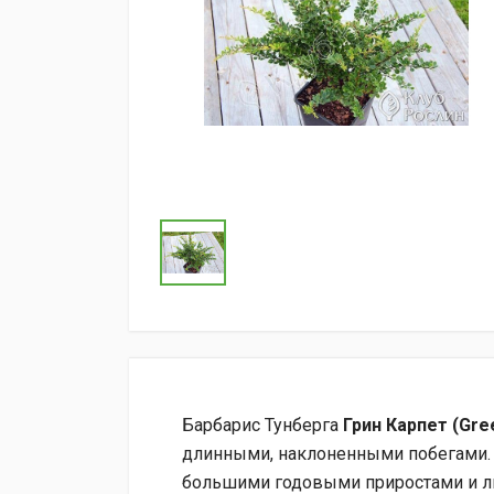
Барбарис Тунберга
Грин Карпет (Gre
длинными, наклоненными побегами. 
большими годовыми приростами и ли