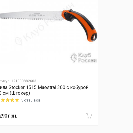
тикул
:
121000882603
Артикул
:
12040
ила Stocker 1515 Maestral 300 с кобурой
Удобрение 
0 см (Штокер)
микроэлеме
5 отзывов
ting: 5 out of 5
Rating: 5 out o
290
грн.
415
грн.