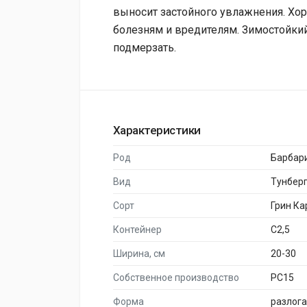
выносит застойного увлажнения. Хор
болезням и вредителям. Зимостойкий
подмерзать.
Характеристики
Род
Барбар
Вид
Тунбер
Сорт
Грин Ка
Контейнер
C2,5
Ширина, см
20-30
Собственное производство
PC15
Форма
разлог