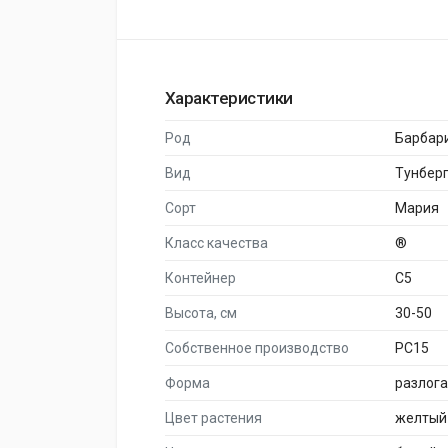
Характеристики
Род
Барбар
Вид
Тунбер
Сорт
Мария
Класс качества
®
Контейнер
C5
Высота, см
30-50
Собственное производство
PC15
Форма
разлог
Цвет растения
желтый