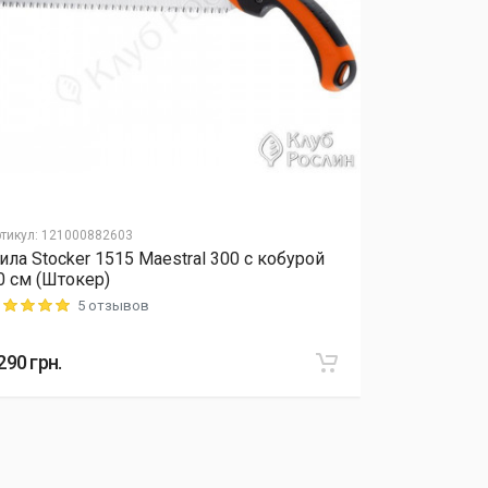
тикул
:
121000882603
Артикул
:
12040
ила Stocker 1515 Maestral 300 с кобурой
Удобрение 
0 см (Штокер)
микроэлеме
5 отзывов
ting: 5 out of 5
Rating: 5 out o
290
грн.
415
грн.