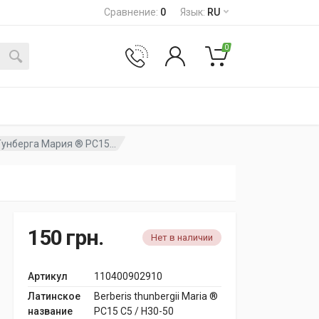
Сравнение
:
0
Язык
:
RU
0
унберга Мария ® PC15...
150
грн.
Нет в наличии
Артикул
110400902910
Латинское
Berberis thunbergii Maria ®
название
PC15 C5 / H30-50