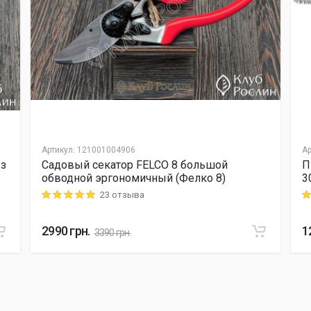
Артикул
:
121001004906
Ар
 з
Садовый секатор FELCO 8 большой
П
обводной эргономичный (Фелко 8)
3
23 отзыва
Rating: 5 out of 5
Ra
2990
грн.
1
3390
грн.