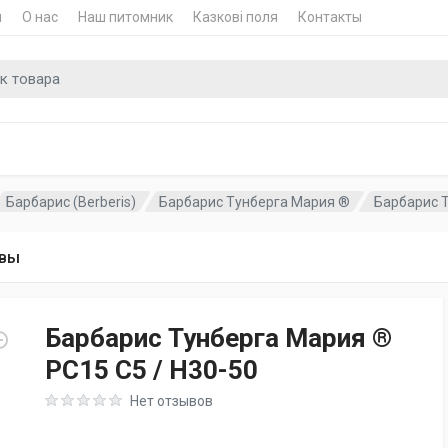
и
О нас
Наш питомник
Казкові поля
Контакты
для
Барбарис (Berberis)
Барбарис Тунберга Мария ®
Барбарис Т
вы
Барбарис Тунберга Мария ®
PC15 C5 / H30-50
Rating: 0 out of 5
Нет отзывов