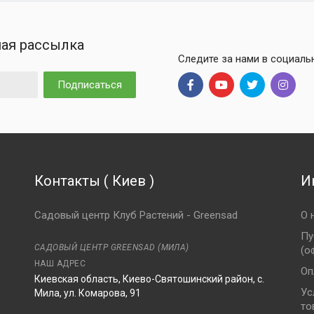
ая рассылка
Следите за нами в социаль
Подписаться
Контакты
(
Киев
)
И
Садовый центр Клуб Растений - Greensad
О 
Пу
САДОВЫЙ ЦЕНТР GREENSAD (МИЛА)
(о
НАШ АДРЕС
Оп
Киевская область, Киево-Святошинский район, с.
Ус
Мила, ул. Комарова, 91
то
8