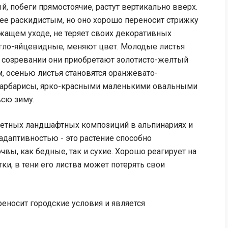
, побеги прямостоячие, растут вертикально вверх.
лее раскидистым, но оно хорошо переносит стрижку
жащем уходе, не теряет своих декоративных
угло-яйцевидные, меняют цвет. Молодые листья
и созревании они приобретают золотисто-желтый
, осенью листья становятся оранжевато-
 барбарисы, ярко-красными маленькими овальными
всю зиму.
ветных ландшафтных композиций в альпинариях и
адаптивностью - это растение способно
ы, как бедные, так и сухие. Хорошо реагирует на
ки, в тени его листва может потерять свои
еносит городские условия и является