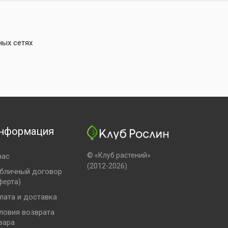
ных сетях
нформация
© «Клуб растений»
нас
(2012-2026)
бличный договор
ферта)
лата и доставка
ловия возврата
вара