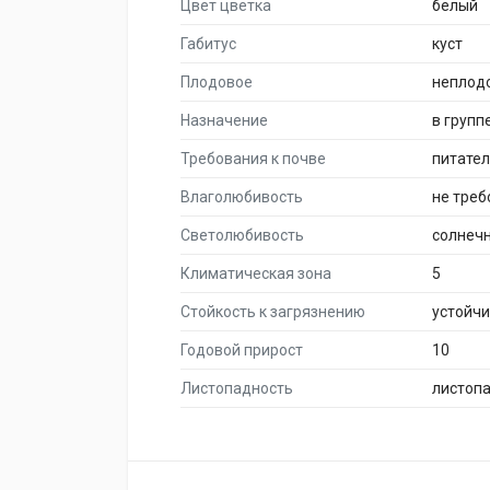
Цвет цветка
белый
Габитус
куст
Плодовое
неплод
Назначение
в групп
Требования к почве
питате
Влаголюбивость
не треб
Светолюбивость
солнеч
Климатическая зона
5
Стойкость к загрязнению
устойч
Годовой прирост
10
Листопадность
листоп