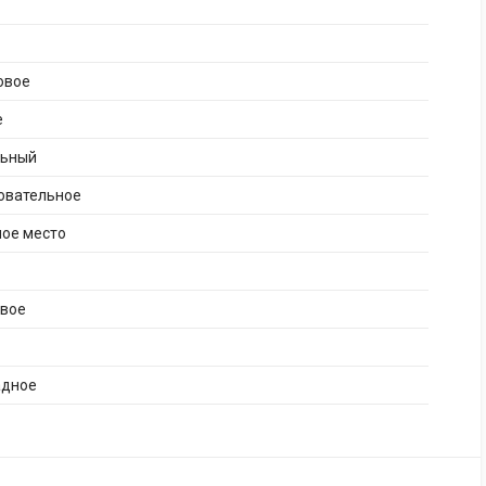
овое
е
льный
овательное
ное место
ивое
адное