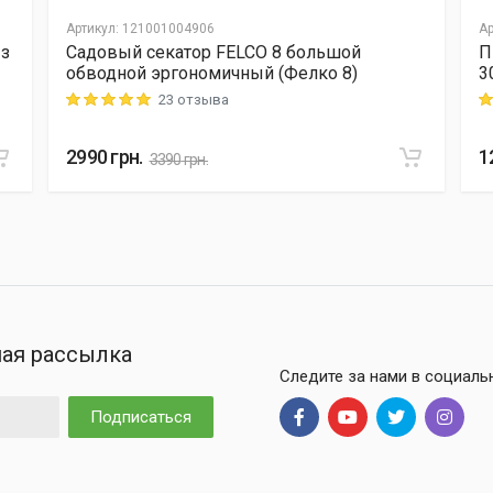
Артикул
:
121001004906
Ар
 з
Садовый секатор FELCO 8 большой
П
обводной эргономичный (Фелко 8)
3
23 отзыва
Rating: 5 out of 5
Ra
2990
грн.
1
3390
грн.
ая рассылка
Следите за нами в социаль
Подписаться