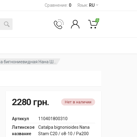
Сравнение
:
0
Язык
:
RU
0
а бигнониевидная Нана Ш...
2280
грн.
Нет в наличии
Артикул
110401800310
Латинское
Catalpa bignonioides Nana
название
Stam C20 / o8-10 / Pa200