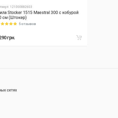
тикул
:
121000882603
Артикул
:
12040
ила Stocker 1515 Maestral 300 с кобурой
Удобрение 
0 см (Штокер)
микроэлеме
5 отзывов
ting: 5 out of 5
Rating: 5 out o
290
грн.
415
грн.
ных сетях