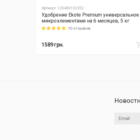
Артикул
:
120400102352
Удобрение Ekote Premium универсальное
L Cellfast,
микроэлементами на 6 месяцев, 5 кг
10 отзывов
Rating: 5 out of 5
1589
грн.
Новостн
Email адрес