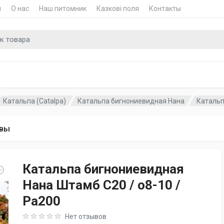
и
О нас
Наш питомник
Казкові поля
Контакты
для
Катальпа (Catalpa)
Катальпа бигнониевидная Нана
Катальп
вы
Катальпа бигнониевидная
Нана Штамб C20 / o8-10 /
Pa200
Rating: 0 out of 5
Нет отзывов