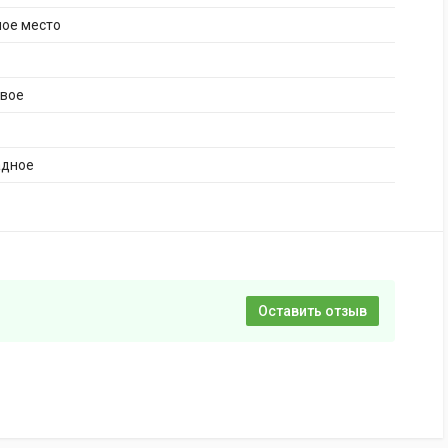
ное место
ивое
адное
Оставить отзыв