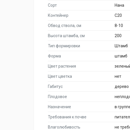
Сорт
Нана
Контейнер
C20
Обвод ствола, см
8-10
Высота штамба, см
200
Тип формировки
Штамб
Форма
штамб
Цвет растения
зелены
Цвет цветка
нет
Габитус
дерево
Плодовое
неплод
Назначение
в групп
Требования к почве
питате
Влаголюбивость
не треб