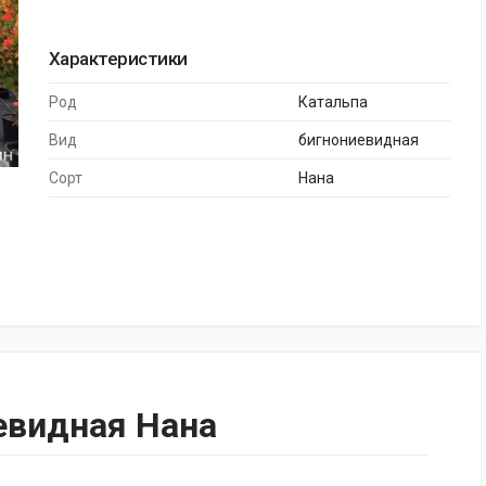
Характеристики
Род
Катальпа
Вид
бигнониевидная
Сорт
Нана
евидная Нана