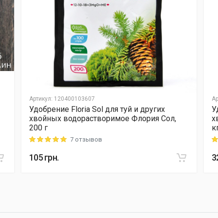
Артикул
:
120400103607
Ар
Удобрение Floria Sol для туй и других
У
хвойных водорастворимое Флория Сол,
х
200 г
к
7 отзывов
Rating: 5 out of 5
Ra
105
грн.
3