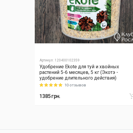
Артикул
:
120400102359
йных
Удобрение Ekote для туй и хвойных
тэ -
растений 5-6 месяцев, 5 кг (Экотэ -
ия)
удобрение длительного действия)
10 отзывов
Rating: 5 out of 5
1385
грн.