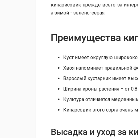
кипарисовик прежде всего за интере
а зимой - зелено-серая.
Преимущества кип
Куст имеет округлую широкок
Хвоя напоминает правильной 
Взрослый кустарник имеет высот
Ширина кроны растения – от 0,8 
Культура отличается медленным
Кипарсовик этого сорта очень 
Высадка и у​ход за 