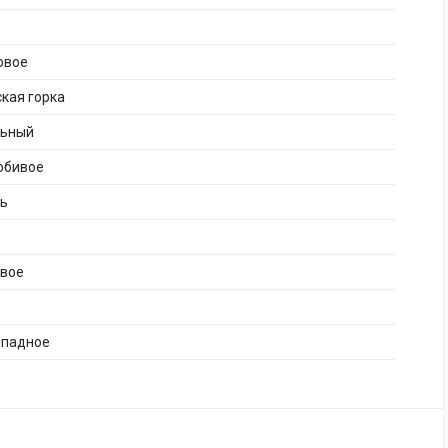
овое
кая горка
льный
юбивое
нь
ивое
опадное