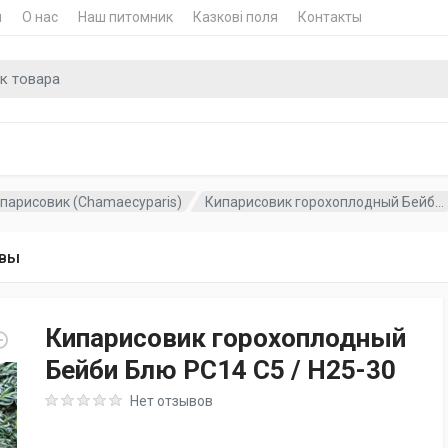
и
О нас
Наш питомник
Казкові поля
Контакты
для
парисовик (Chamaecyparis)
Кипарисовик горохоплодный Бейб...
вы
Кипарисовик горохоплодный
Бейби Блю PC14 C5 / H25-30
Rating: 0 out of 5
Нет отзывов