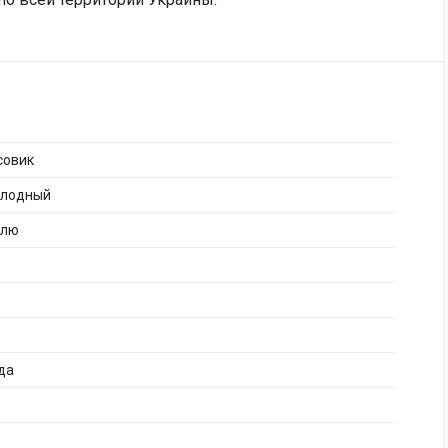
совик
плодный
Блю
да