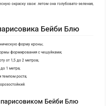
сную окраску хвои: летом она голубовато-зеленая,
​арисовика Бейби Блю
оническую форму кроны;
формы формирования с чешуйками;
у от 1,5 до 2 метров;
до 1 метра;
 темпом роста;
морозостойкий.
кипарисовиком Бейби Блю