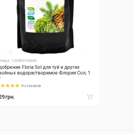
тикул
:
120400103608
Артикул
:
12040
добрение Floria Sol для туй и других
Удобрение 
войных водорастворимое Флория Сол, 1
растений 5-
г
удобрение 
9 отзывов
ting: 5 out of 5
Rating: 5 out o
29
грн.
934
грн.