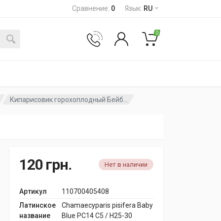
Сравнение
:
0
Язык
:
RU
0
Кипарисовик горохоплодный Бейб...
120
грн.
Нет в наличии
Артикул
110700405408
Латинское
Chamaecyparis pisifera Baby
название
Blue PC14 C5 / H25-30