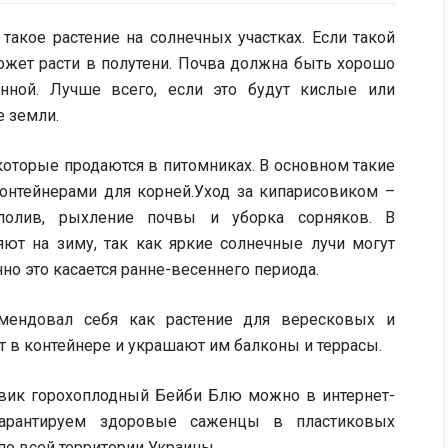
акое растение на солнечных участках. Если такой
ожет расти в полутени. Почва должна быть хорошо
нной. Лучше всего, если это будут кислые или
 земли.
оторые продаются в питомниках. В основном такие
онтейнерами для корней.Уход за кипарисовиком –
полив, рыхление почвы и уборка сорняков. В
яют на зиму, так как яркие солнечные лучи могут
но это касается ранне-весеннего периода.
омендовал себя как растение для вересковых и
т в контейнере и украшают им балконы и террасы.
овик горохоплодный Бейби Блю можно в интернет-
гарантируем здоровые саженцы в пластиковых
по всей территории Украины.