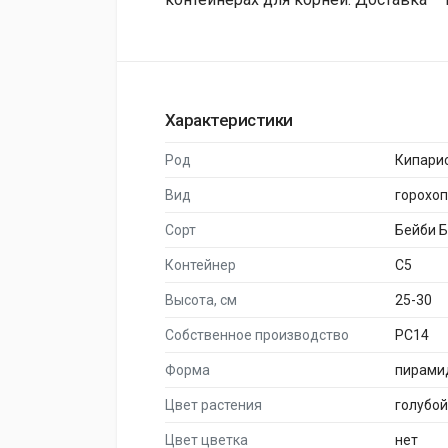
Характеристики
Род
Кипари
Вид
горохо
Сорт
Бейби 
Контейнер
C5
Высота, см
25-30
Собственное производство
PC14
Форма
пирами
Цвет растения
голубой
Цвет цветка
нет