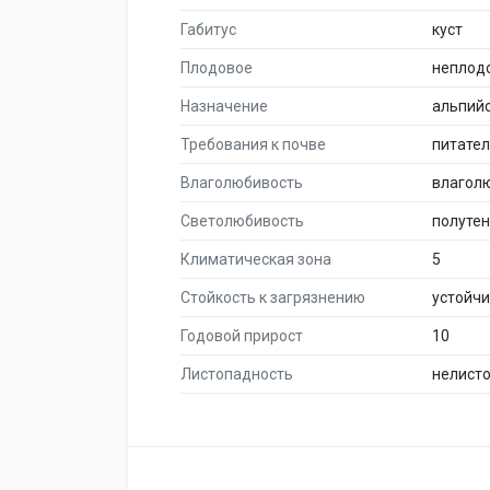
Габитус
куст
Плодовое
неплод
Назначение
альпийс
Требования к почве
питате
Влаголюбивость
влагол
Светолюбивость
полуте
Климатическая зона
5
Стойкость к загрязнению
устойч
Годовой прирост
10
Листопадность
нелист