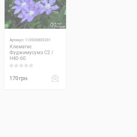
Артикул
:
110500805201
Клематис
Фуджимусумэ C2 /
H40-60
Rating: 0 out of 5
170
грн.