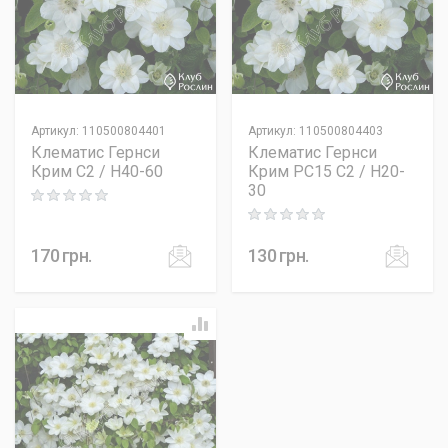
Артикул
:
110500804401
Артикул
:
110500804403
Клематис Гернси
Клематис Гернси
Крим C2 / H40-60
Крим PC15 C2 / H20-
30
Rating: 0 out of 5
Rating: 0 out of 5
170
грн.
130
грн.