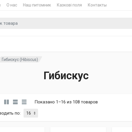
и
О нас
Наш питомник
Казкові поля
Контакты
для
Гибискус (Hibiscus)
Гибискус
Показано 1–16 из 108 товаров
водить по
: