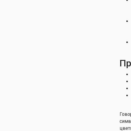
Пр
Гово
симв
цвет