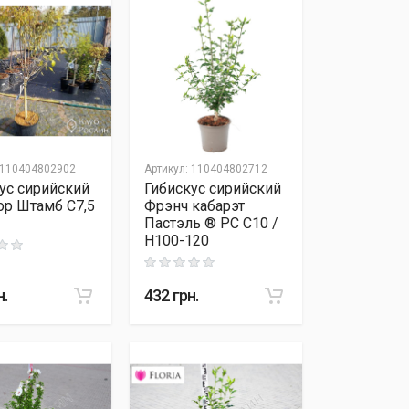
110404802902
Артикул
:
110404802712
ус сирийский
Гибискус сирийский
ор Штамб C7,5
Фрэнч кабарэт
Пастэль ® PC C10 /
H100-120
 out of 5
Rating: 0 out of 5
н.
432
грн.