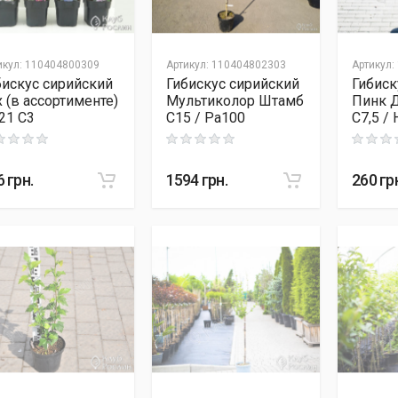
икул
:
110404800309
Артикул
:
110404802303
Артикул
:
бискус сирийский
Гибискус сирийский
Гибиск
x (в ассортименте)
Мультиколор Штамб
Пинк 
21 C3
C15 / Pa100
C7,5 /
ng: 0 out of 5
Rating: 0 out of 5
Rating: 0
6
грн.
1594
грн.
260
гр