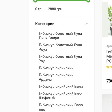
0
грн.
–
2880
грн.
Категории
Гибискус болотный Луна
Пинк Свирл
Гибискус болотный Луна
Арт
Роуз
Ги
Mi
Гибискус болотный Луна
PC
Рэд
Rati
Гибискус сирийский
Гибискус сирийский
Арденс
78
Гибискус сирийский Бали
Гибискус сирийский Блю
Шифон ®
Гибискус сирийский Вазо
Бло