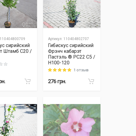
110404800709
Артикул
:
110404802707
ус сирийский
Гибискус сирийский
т Штамб C20 /
Фрэнч кабарэт
Пастэль ® PC22 C5 /
H100-120
 out of 5
1 отзыв
Rating: 5 out of 5
рн.
276
грн.