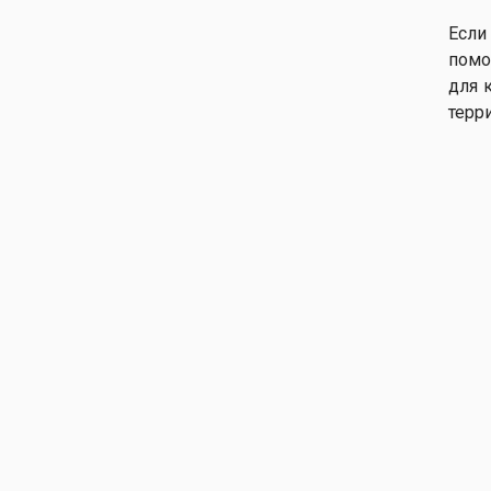
Если
помо
для 
терр