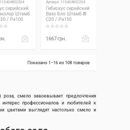
110404802304
Артикул
:
110404802204
ус сирийский
Гибискус сирийский
иколор Штамб
Вазо Бло Штамб ®
30 / Pa100
C20 / Pa150
 out of 5
Rating: 0 out of 5
рн.
1667
грн.
Показано 1–16 из 108 товаров
я) роза, смело завоевывает предпочтения
 интерес профессионалов и любителей к
ми цветами выглядят настолько смело и