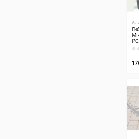
Гибискус сирийский Перпл
Раффлс ®
Гибискус сирийский Пинк
Арт
Джаинт
Ги
Гибискус сирийский Пэрпл
Mi
Пиллар ®
PC
Гибискус сирийский Рашн
Rati
Виолет
Гибискус сирийский Рэд
17
Хат
Гибискус сирийский
Специозус
Гибискус сирийский
Триколор
Гибискус сирийский Уайт
Шифон ®
Гибискус сирийский
Фридом
Гибискус сирийский Фрэнч
кабарэт Пастэль