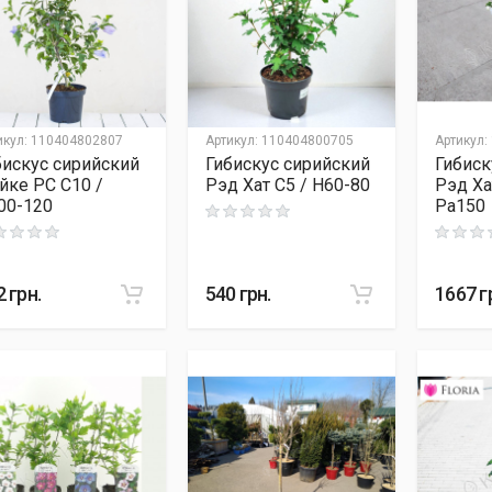
икул
:
110404802807
Артикул
:
110404800705
Артикул
:
бискус сирийский
Гибискус сирийский
Гибиск
йке PC C10 /
Рэд Хат C5 / H60-80
Рэд Ха
00-120
Pa150
Rating: 0 out of 5
ng: 0 out of 5
Rating: 0
2
грн.
540
грн.
1667
г