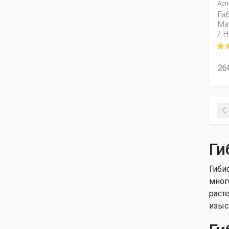
Арт
Гибискус сирийский Фрэнч
Ги
кабарэт Пэрпэл
Ма
/ 
Гибискус сирийский Фрэнч
кабарэт Рэд
Rati
Гибискус сирийский
26
Хамабо
Гибискус сирийский Чайна
Шифон ®
Ги
Гиби
мног
раст
изыс