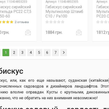
икул
:
110404803203
Артикул
:
110404802305
Артикул
:
бискус сирийский
Гибискус сирийский
Гибиск
тильда PC22 C7,5
Мультиколор Штамб
Мульт
H50-60
C10 / Pa100
PC20 C
2 отзыва
ng: 5 out of 5
Rating: 0 out of 5
Rating: 0
0
грн.
1884
грн.
1812
г
(current)
1
2
3
4
5
6
7
бискус
скус, или, как его еще называют, суданская (китайска
очисленных садоводов и дизайнеров ландшафтов. Этот
ению вполне оправдан. Кусты с крупными, диковинны
канно, что не обратить на них внимания невозможно!