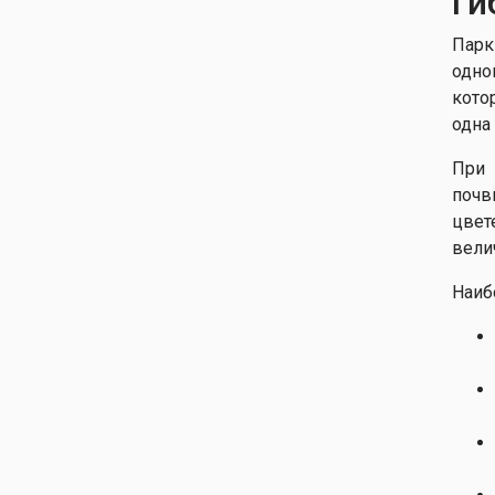
Ги
Парк
одно
кото
одна
При 
почв
цвет
вели
Наиб