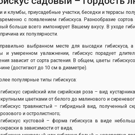
бискус садовый – гордость л
и и клумбы, приусадебные участки, беседки и террасы по
временно с появлением гибискуса. Разнообразие сортов 
рый больше всего импонирует Вашему вкусу. В уходе гиби
 причина их популярности.
правильно выбранном месте для высадки гибискуса, а
ы и умеренном увлажнении, гибискус порадует длител
ения зависит от сорта растения. В общем, цветы гибискус
чине (достигают до 10 см в диаметре).
олее популярные типы гибискуса:
гибискус сирийский или сирийская роза – вид кустарник
крупными цветками от белого до малинового и сиреневог
гибискус травянистый – гибридный вид, полученный ск
розового и остролистного;
гибискус кустовой – форма гибискуса в виде неболь
окраски в зависимости от вида;