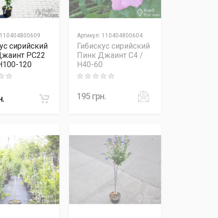
110404800609
Артикул
:
110404800604
ус сирийский
Гибискус сирийский
Джаинт PC22
Пинк Джаинт C4 /
 H100-120
H40-60
 out of 5
Rating: 0 out of 5
195
грн.
н.