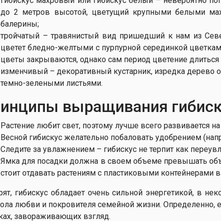
гибискус махровый или гибискус белый – невероятно по
до 2 метров высотой, цветущий крупными белыми ма
балерины;
тройчатый – травянистый вид пришедший к нам из Севе
цветет бледно-желтыми с пурпурной серединкой цветкам
цветы закрываются, однако сам период цветение длиться
изменчивый – декоративный кустарник, изредка дерево ок
темно-зелеными листьями.
инципы выращивания гибиск
Растение любит свет, поэтому лучше всего развивается на
Весной гибискус желательно побаловать удобрением (напр
Следите за увлажнением – гибискус не терпит как переувла
Ямка для посадки должна в своем объеме превышать объе
стоит отдавать растениям с пластиковыми контейнерами в
рят, гибискус обладает очень сильной энергетикой, в нек
ола любви и покровителя семейной жизни. Определенно, е
ках, завораживающих взгляд.