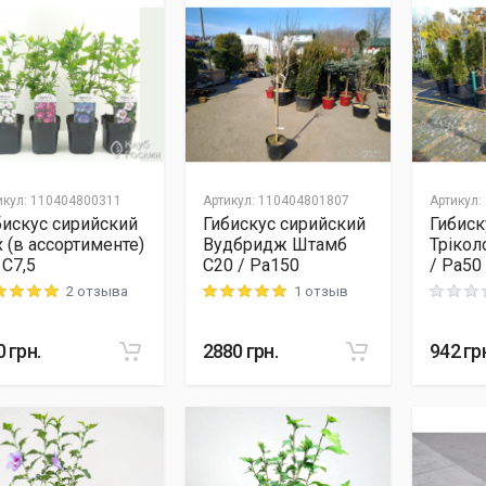
икул
:
110404800311
Артикул
:
110404801807
Артикул
:
бискус сирийский
Гибискус сирийский
Гибиск
x (в ассортименте)
Вудбридж Штамб
Трікол
 C7,5
C20 / Pa150
/ Pa50
2 отзыва
1 отзыв
ng: 5 out of 5
Rating: 5 out of 5
Rating: 0
0
грн.
2880
грн.
942
гр