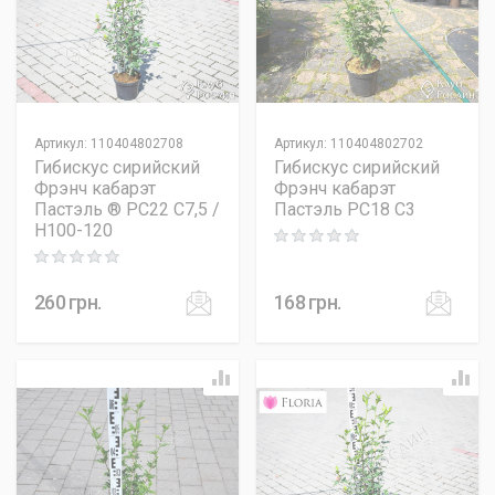
Артикул
:
110404802708
Артикул
:
110404802702
Гибискус сирийский
Гибискус сирийский
Фрэнч кабарэт
Фрэнч кабарэт
Пастэль ® PC22 C7,5 /
Пастэль PC18 C3
H100-120
Rating: 0 out of 5
Rating: 0 out of 5
260
грн.
168
грн.