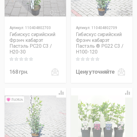
Артикул
:
110404802703
Артикул
:
110404802709
Гибискус сирийский
Гибискус сирийский
Фрэнч кабарэт
Фрэнч кабарэт
Пастэль PC20 C3 /
Пастэль ® PG22 C3 /
H20-30
H100-120
Rating: 0 out of 5
Rating: 0 out of 5
168
грн.
Цену уточняйте