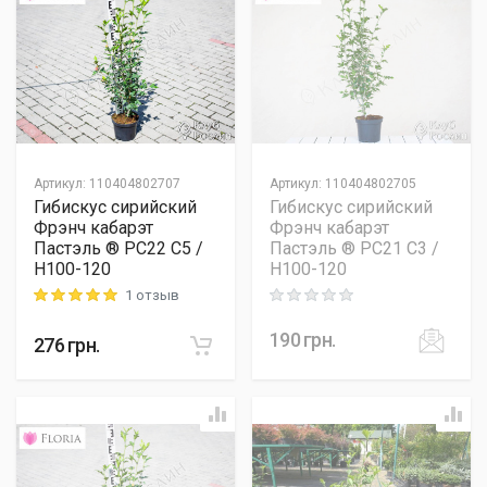
Артикул
:
110404802707
Артикул
:
110404802705
Гибискус сирийский
Гибискус сирийский
Фрэнч кабарэт
Фрэнч кабарэт
Пастэль ® PC22 C5 /
Пастэль ® PC21 C3 /
H100-120
H100-120
1 отзыв
Rating: 5 out of 5
Rating: 0 out of 5
190
грн.
276
грн.