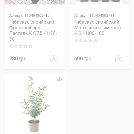
Артикул
:
110404802710
Артикул
:
110404802711
Гибискус сирийский
Гибискус сирийский
Фрэнч кабарэт
Mix (в ассортименте)
Пастэль K C7,5 / H20-
K G / H80-100
30
Rating: 0 out of 5
Rating: 0 out of 5
780
грн.
600
грн.