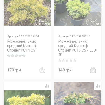
Артикул
:
110700909304
Артикул
:
110700909317
Можжевельник
Можжевельник
средний Кинг оф
средний Кинг оф
Спринг PC14 C5
Спринг PC15 C5 / L30-
40
Rating: 0 out of 5
Rating: 0 out of 5
170
грн.
140
грн.