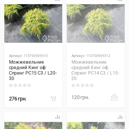
Артикул
:
110700909315
Артикул
:
110700909312
Можжевельник
Можжевельник
средний Кинг оф
средний Кинг оф
Спринг PC15 C3 / L20-
Спринг PC14 C3 / L15-
30
20
Rating: 0 out of 5
Rating: 0 out of 5
120
грн.
276
грн.