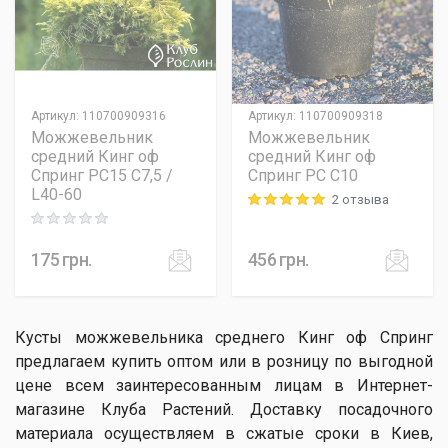
Артикул
:
110700909316
Артикул
:
110700909318
Можжевельник
Можжевельник
средний Кинг оф
средний Кинг оф
Спринг PC15 C7,5 /
Спринг PC C10
L40-60
2 отзыва
Rating: 5 out of 5
Rating: 0 out of 5
175
грн.
456
грн.
Кусты можжевельника среднего Кинг оф Спринг
предлагаем купить оптом или в розницу по выгодной
цене всем заинтересованным лицам в Интернет-
магазине Клуба Растений. Доставку посадочного
материала осуществляем в сжатые сроки в Киев,