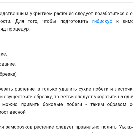
едственным укрытием растения следует позаботиться о е
ности. Для того, чтобы подготовить
гибискус
к зимов
ряд процедур:
ие;
ование;
брезка).
зать растение, а только удалить сухие побеги и листоч
 осуществить обрезку, то ветви следует укоротить на одн
можно привить боковые побеги - таким образом об
ост весной.
ия заморозков растение следует правильно полить. Увлаж