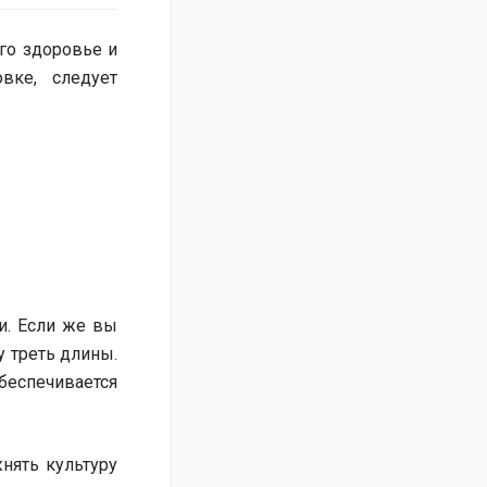
го здоровье и
ке, следует
ки. Если же вы
у треть длины.
еспечивается
нять культуру