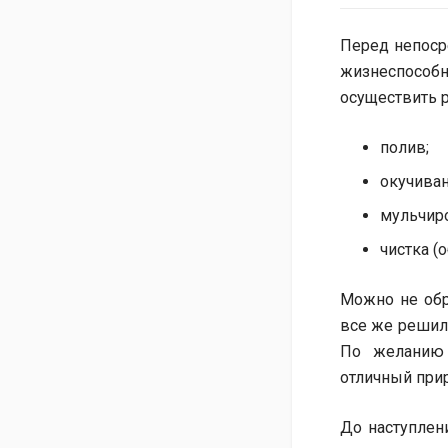
Перед непоср
жизнеспособ
осуществить 
полив;
окучиван
мульчир
чистка (о
Можно не обре
все же решили
По желанию 
отличный прир
До наступлен