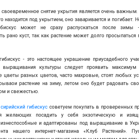
 своевременное снятие укрытия является очень важным. 
 находится под укрытием, оно заваривается и погибает. Н
ибискус может не сразу распускаться после зимы 
ь рано куст, так как растение может долго просыпаться 
ибискус - это настоящее украшение приусадебного учас
я выращивания культуры следует проявить максимум 
 цветы разных цветов, часто махровые, стоят любых ус
рываои растение на зиму, летом оно будет радовать с
м и свежестью.
и
сирийский гибискус
советуем покупать в проверенных п
ля желающих посадить у себя экзотическую и изящ
изнеспособные и адаптированы под выращивание в Ук
ента нашего интернет-магазина «Клуб Растений». П