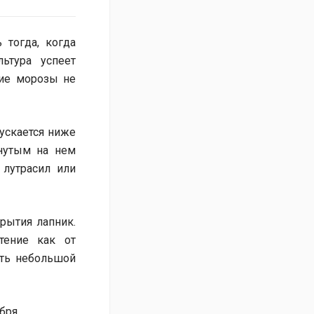
 тогда, когда
ьтура успеет
ние морозы не
ускается ниже
янутым на нем
, лутрасил или
рытия лапник.
тение как от
ать небольшой
бря.