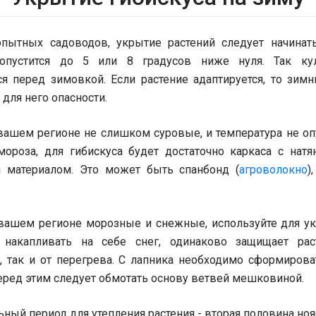
ытных садоводов, укрытие растений следует начинать
 опустится до 5 или 8 градусов ниже нуля. Так кул
ся перед зимовкой. Если растение адаптируется, то зим
для него опасности.
вашем регионе не слишком суровые, и температура не оп
мороза, для гибискуса будет достаточно каркаса с нат
 материалом. Это может быть спанбонд (
агроволокно
)
вашем регионе морозные и снежные, используйте для ук
 накапливать на себе снег, одинаково защищает рас
, так и от перегрева. С лапника необходимо сформиров
еред этим следует обмотать основу ветвей мешковиной.
ный период для утепления растения - вторая половина ноя