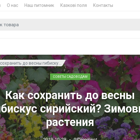
и
О нас
Наш питомник
Казкові поля
Контакты
для
 сохранить до весны гибиску...
СОВЕТЫ САДОВОДАМ
Как сохранить до весны
ибискус сирийский? Зимов
растения
2019-10-29
0
Comment