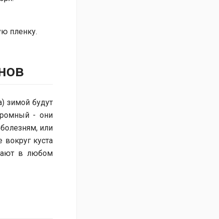
ую пленку.
нов
а) зимой будут
громный - они
 болезням, или
е вокруг куста
дают в любом