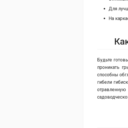
Для лучш
На карка
Ка
Будьте готовы
проникать гр
способны обгл
гибели гибиск
отравленную
садоводческо