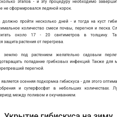
сколько этапов - и эту процедуру необходимо заверши
ле не сформировался ледяной корок.
 должно пройти несколько дней - и тогда на куст гиби
симальное количество смеси почвы, перегноя и песка. Сл
тигать около 17 - 20 сантиметров в толщину. Та
я защита растения от перегрева.
ь землю под растением желательно садовым перле
дотвращать попадание грибковых инфекций. Также для 
ерепревший перегной.
является осенняя подкормка гибискуса - для этого опти
обрения и суперфосфат в небольших количествах. Л
период между поливом и окучиванием.
Укрытие гибискуса на зиму