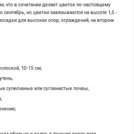
, что в сочетании делает цветок по-настоящему
 сентябрь, но цветки завязываются на высоте 1,5 -
посадки для высоких опор, ограждений, на втором
олоской, 10-15 см;
утень;
ые супесчаные или суглинистые почвы;
;
енение;
да обильно и долго, в течение всего лета.