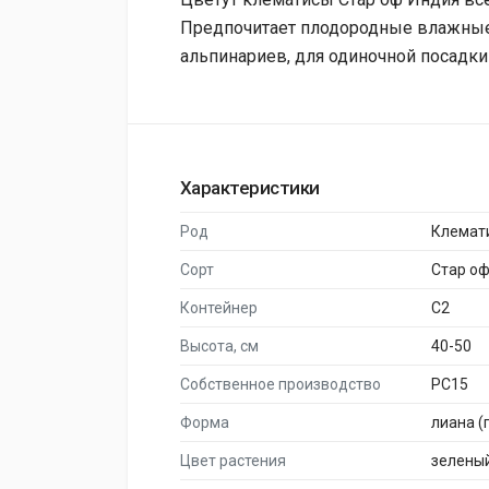
Предпочитает плодородные влажные
альпинариев, для одиночной посадки
Характеристики
Род
Клемат
Сорт
Стар о
Контейнер
C2
Высота, см
40-50
Собственное производство
PC15
Форма
лиана (
Цвет растения
зелены