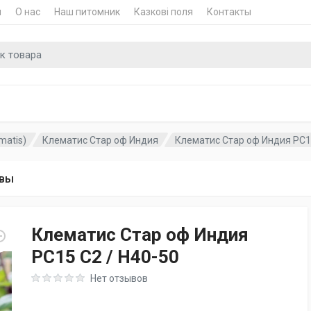
и
О нас
Наш питомник
Казкові поля
Контакты
для
matis)
Клематис Стар оф Индия
Клематис Стар оф Индия PC15
вы
Клематис Стар оф Индия
PC15 C2 / H40-50
Rating: 0 out of 5
Нет отзывов