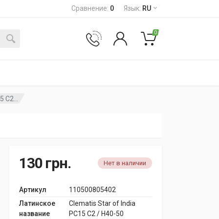
Сравнение
:
0
Язык
:
RU
0
 C2...
130
грн.
Нет в наличии
Артикул
110500805402
Латинское
Clematis Star of India
название
PC15 C2 / H40-50