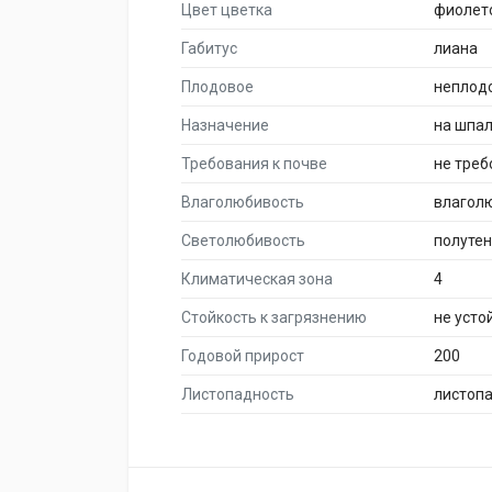
Цвет цветка
фиолет
Габитус
лиана
Плодовое
неплод
Назначение
на шпа
Требования к почве
не тре
Влаголюбивость
влагол
Светолюбивость
полуте
Климатическая зона
4
Стойкость к загрязнению
не усто
Годовой прирост
200
Листопадность
листоп