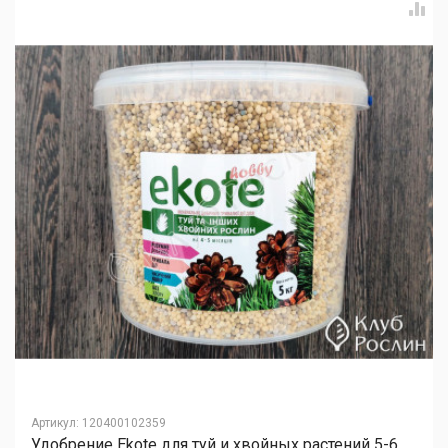
Артикул
:
120400102359
Удобрение Ekote для туй и хвойных растений 5-6