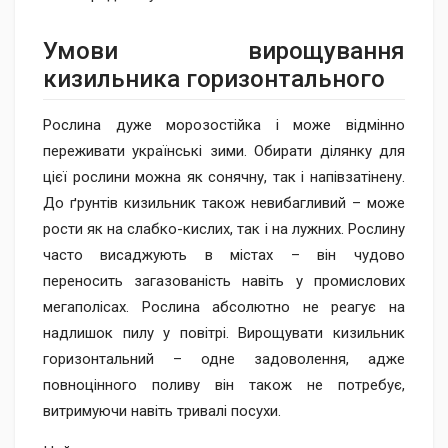
Умови вирощува​ння
кизильника горизонтального
Рослина дуже морозостійка і може відмінно
переживати українські зими. Обирати ділянку для
цієї рослини можна як сонячну, так і напівзатінену.
До ґрунтів кизильник також невибагливий – може
рости як на слабко-кислих, так і на лужних. Рослину
часто висаджують в містах – він чудово
переносить загазованість навіть у промислових
мегаполісах. Рослина абсолютно не реагує на
надлишок пилу у повітрі. Вирощувати кизильник
горизонтальний – одне задоволення, адже
повноцінного поливу він також не потребує,
витримуючи навіть тривалі посухи.