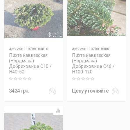
Артикул
:
110700103810
Артикул
:
110700103801
Пихта кавказская
Пихта кавказская
(Нордмана)
(Нордмана)
Добриховице C10 /
Добриховице C46 /
H40-50
H100-120
Rating: 0 out of 5
Rating: 0 out of 5
3424
грн.
Цену уточняйте