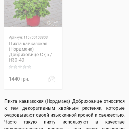
Артикул
:
110700103803
Пихта кавказская
(Нордмана)
Добриховице C7,5 /
H30-40
Rating: 0 out of 5
1440
грн.
Пихта кавказская (Нордмана) Добриховице относится
к тем декоративным хвойным растеняи, которые
очаровывают своей изысканной кроной и свежестью.
Часто такую ​​пихту используют в качестве
рождественского дерева - она ​​дарит ощущение