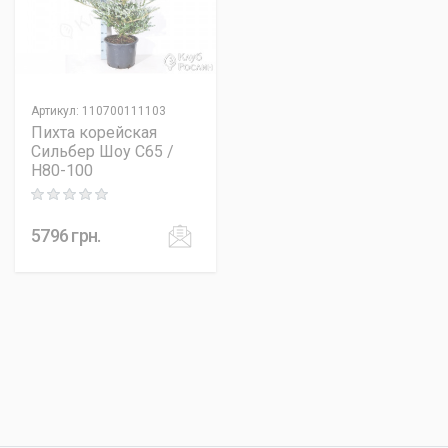
Артикул
:
110700111103
Пихта корейская
Сильбер Шоу C65 /
H80-100
Rating: 0 out of 5
5796
грн.