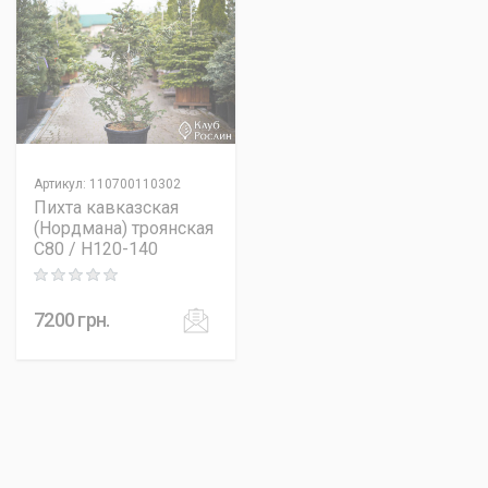
Артикул
:
110700110302
Пихта кавказская
(Нордмана) троянская
C80 / H120-140
Rating: 0 out of 5
7200
грн.