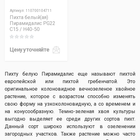
Артикул
:
110700104711
Пихта белый(ая)
Пирамидалис PG22
C15 / H40-50
Rating: 0 out of 5
Цену уточняйте
Пихту белую Пирамидалис еще называют пихтой
европейской или пихтой гребенчатой. Это
оригинальное колоновидное вечнозеленое хвойное
растение, которое с возрастом способно изменять
свою форму на узкоколоновидную, а со временем и
на конусообразную. Темно-зеленая хвоя культуры
выгодно выделяет ее среди других сортов пихт.
Данный сорт широко используют в озеленении
загородных участков. Также растение можно часто