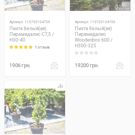
Артикул
:
110700104709
Артикул
:
110700104706
Пихта белый(ая)
Пихта белый(ая)
Пирамидалис C7,5 /
Пирамидалис
H30-40
Woodenbox 600 /
H300-325
1 отзыв
Rating: 5 out of 5
Rating: 0 out of 5
1906
грн.
19200
грн.