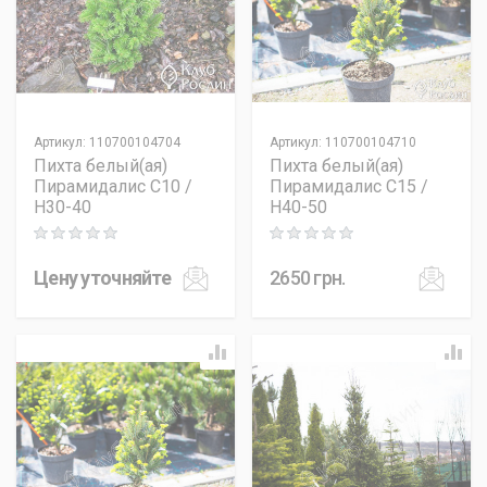
Артикул
:
110700104704
Артикул
:
110700104710
Пихта белый(ая)
Пихта белый(ая)
Пирамидалис C10 /
Пирамидалис C15 /
H30-40
H40-50
Rating: 0 out of 5
Rating: 0 out of 5
Цену уточняйте
2650
грн.