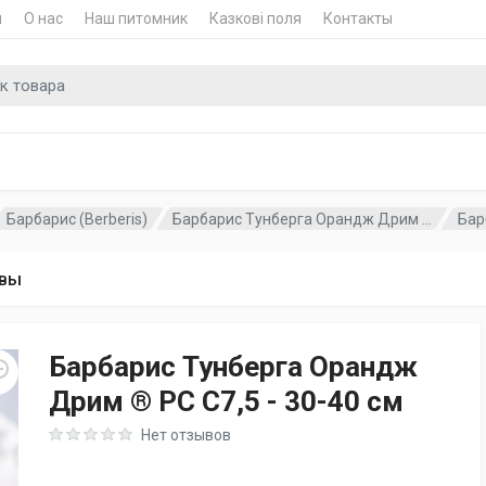
и
О нас
Наш питомник
Казкові поля
Контакты
для
Барбарис (Berberis)
Барбарис Тунберга Орандж Дрим ...
Бар
вы
Барбарис Тунберга Орандж
Дрим ® PC C7,5 - 30-40 см
Rating: 0 out of 5
Нет отзывов