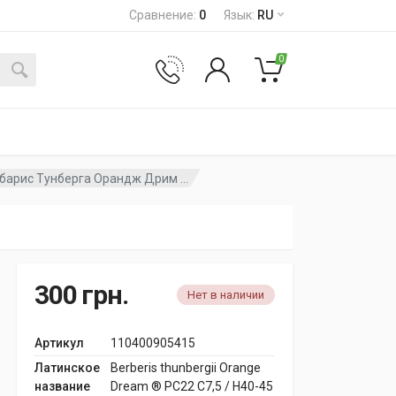
Сравнение
:
0
Язык
:
RU
0
барис Тунберга Орандж Дрим ...
300
грн.
Нет в наличии
Артикул
110400905415
Латинское
Berberis thunbergii Orange
название
Dream ® PC22 C7,5 / H40-45