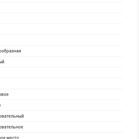
ообразная
ый
овое
е
бовательный
овательное
ное место