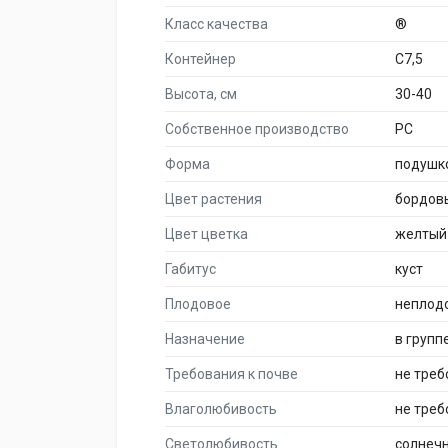
Класс качества
®
Контейнер
C7,5
Высота, см
30-40
Собственное производство
PC
Форма
подушк
Цвет растения
бордов
Цвет цветка
желтый
Габитус
куст
Плодовое
неплод
Назначение
в групп
Требования к почве
не тре
Влаголюбивость
не треб
Светолюбивость
солнеч