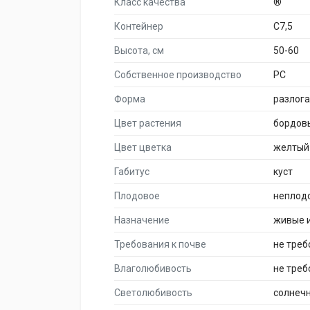
Класс качества
®
Контейнер
C7,5
Высота, см
50-60
Собственное производство
PC
Форма
разлог
Цвет растения
бордов
Цвет цветка
желтый
Габитус
куст
Плодовое
неплод
Назначение
живые 
Требования к почве
не тре
Влаголюбивость
не треб
Светолюбивость
солнеч