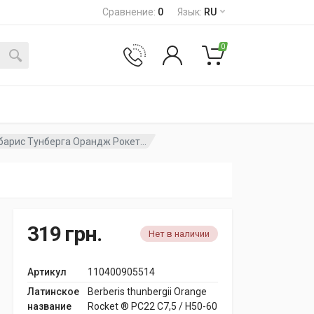
Сравнение
:
0
Язык
:
RU
0
барис Тунберга Орандж Рокет...
319
грн.
Нет в наличии
Артикул
110400905514
Латинское
Berberis thunbergii Orange
название
Rocket ® PC22 C7,5 / H50-60