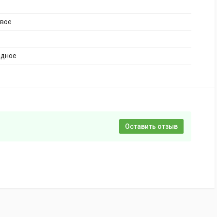
ивое
адное
Оставить отзыв