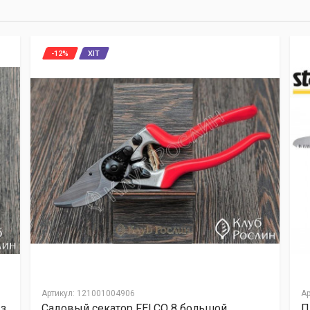
-12%
ХІТ
Артикул
:
121001004906
Ар
 з
Садовый секатор FELCO 8 большой
П