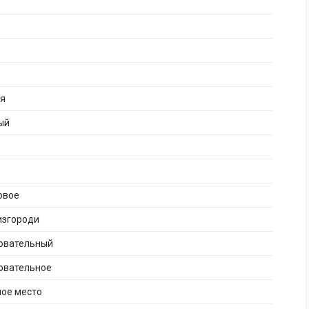
ая
ый
овое
изгороди
бовательный
овательное
ное место