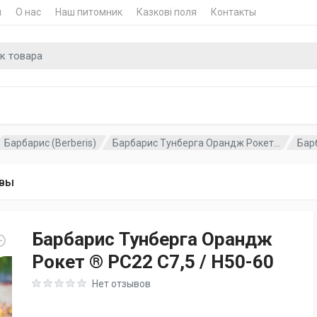
и
О нас
Наш питомник
Казкові поля
Контакты
для
Барбарис (Berberis)
Барбарис Тунберга Орандж Рокет...
Бар
вы
Барбарис Тунберга Орандж
Рокет ® PC22 C7,5 / H50-60
Rating: 0 out of 5
Нет отзывов