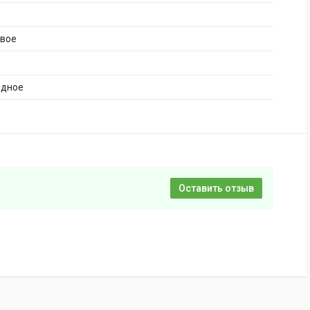
ивое
адное
Оставить отзыв