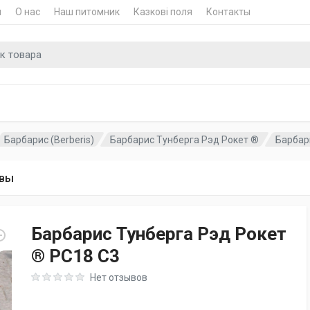
и
О нас
Наш питомник
Казкові поля
Контакты
для
Барбарис (Berberis)
Барбарис Тунберга Рэд Рокет ®
Барбари
вы
Барбарис Тунберга Рэд Рокет
® PC18 C3
Rating: 0 out of 5
Нет отзывов