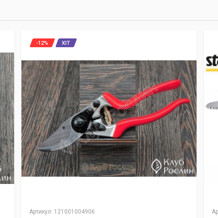
-12%
ХІТ
Артикул
:
121001004906
Ар