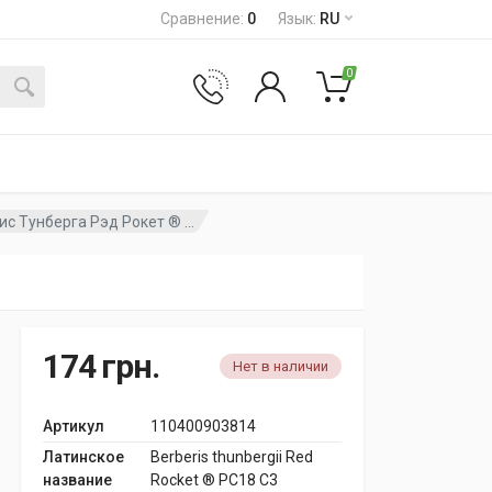
Сравнение
:
0
Язык
:
RU
0
с Тунберга Рэд Рокет ® ...
174
грн.
Нет в наличии
Артикул
110400903814
Латинское
Berberis thunbergii Red
название
Rocket ® PC18 C3