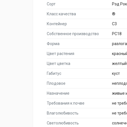
Сорт
Рэд Рок
Класс качества
®
Контейнер
C3
Собственное производство
PC18
Форма
разлог
Цвет растения
красны
Цвет цветка
желтый
Габитус
куст
Плодовое
неплод
Назначение
живые 
Требования к почве
не тре
Влаголюбивость
не треб
Светолюбивость
солнеч