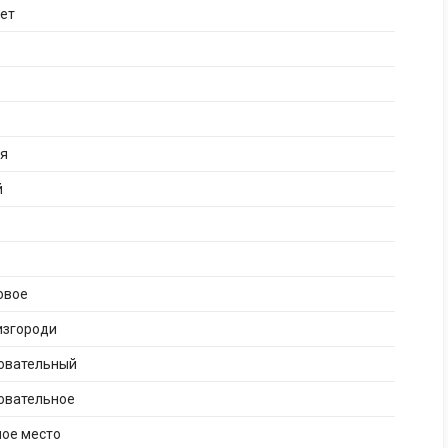
ет
ая
й
овое
изгороди
бовательный
овательное
ное место