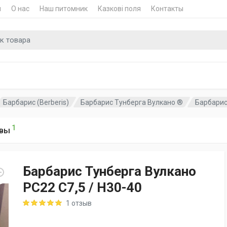
и
О нас
Наш питомник
Казкові поля
Контакты
для
Барбарис (Berberis)
Барбарис Тунберга Вулкано ®
Барбарис
1
вы
Барбарис Тунберга Вулкано
PC22 C7,5 / H30-40
Rating: 5 out of 5
1 отзыв