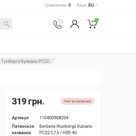
Сравнение
:
0
Язык
:
RU
0
 Тунберга Вулкано PC22...
319
грн.
Нет в наличии
Артикул
110400908204
Латинское
Berberis thunbergii Vulcano
название
PC22 C7,5 / H30-40