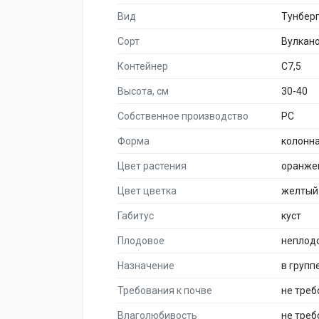
Вид
Тунбер
Сорт
Вулкан
Контейнер
C7,5
Высота, см
30-40
Собственное производство
PC
Форма
колонн
Цвет растения
оранже
Цвет цветка
желтый
Габитус
куст
Плодовое
неплод
Назначение
в групп
Требования к почве
не тре
Влаголюбивость
не треб