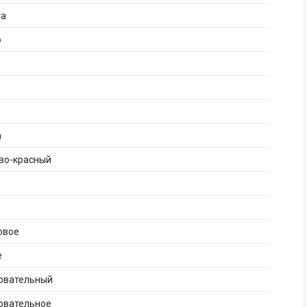
га
о
а
во-красный
овое
е
бовательный
овательное