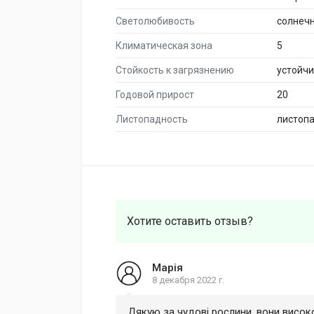
Светолюбивость
солнеч
Климатическая зона
5
Стойкость к загрязнению
устойч
Годовой прирост
20
Листопадность
листоп
Хотите оставить отзыв?
Марія
8 декабря 2022 г.
Дякую за чудові рослини, вони висок