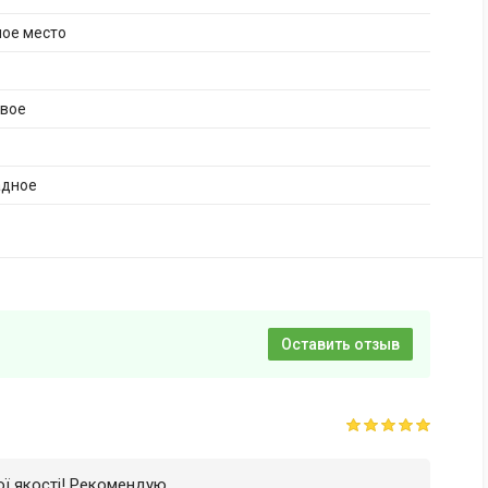
ное место
ивое
адное
Оставить отзыв
Rating: 5 out of 5
ої якості! Рекомендую