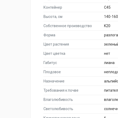
Контейнер
C45
Высота, см
140-160
Собственное производство
K20
Форма
разлог
Цвет растения
зелены
Цвет цветка
нет
Габитус
лиана
Плодовое
неплод
Назначение
альпийс
Требования к почве
питате
Влаголюбивость
влагол
Светолюбивость
солнеч