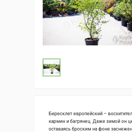
Бересклет европейский – восхитител
кармин и багрянец. Даже зимой он 
оставаясь броским на фоне заснежен