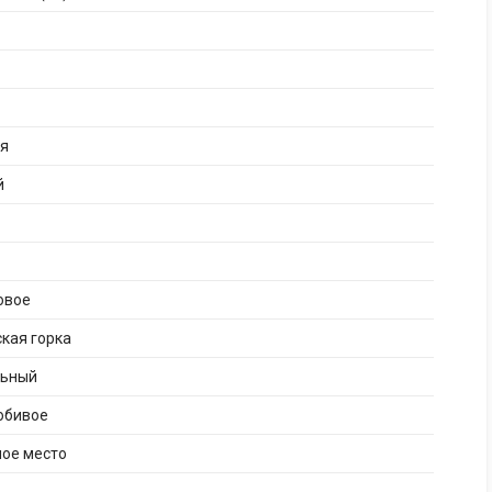
ая
й
овое
кая горка
льный
юбивое
ное место