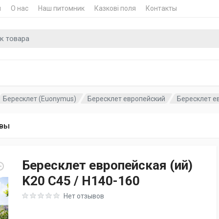
и
О нас
Наш питомник
Казкові поля
Контакты
для
Бересклет (Euonymus)
Бересклет европейский
Бересклет ев
вы
Бересклет европейская (ий)
K20 C45 / H140-160
Rating: 0 out of 5
Нет отзывов