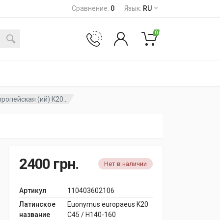
Сравнение
:
0
Язык
:
RU
0
ропейская (ий) K20...
2400
грн.
Нет в наличии
Артикул
110403602106
Латинское
Euonymus europaeus K20
название
C45 / H140-160