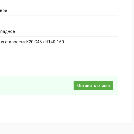
ивое
опадное
s europaeus K20 C45 / H140-160
Оставить отзыв