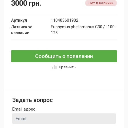
3000
грн.
Нет в наличии
Артикул
110403601902
Латинское
Euonymus phellomanus C30 / L100-
название
125
Сообщить о появлении
Сравнить
Задать вопрос
Email адрес