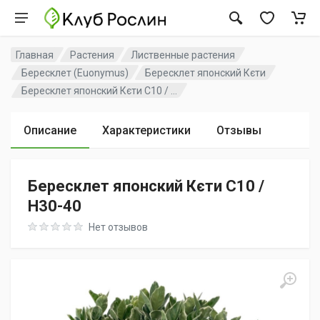
Главная
Растения
Лиственные растения
Бересклет (Euonymus)
Бересклет японский Кєти
Бересклет японский Кєти C10 / ...
Описание
Характеристики
Отзывы
Бересклет японский Кєти C10 /
H30-40
Rating: 0 out of 5
Нет отзывов