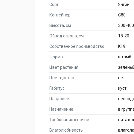
Сорт
Янгии
Контейнер
C80
Высота, см
300-400
Обвод ствола, см
18-20
Собственное производство
K19
Форма
штамб
Цвет растения
зелены
Цвет цветка
нет
Габитус
куст
Плодовое
неплод
Назначение
в групп
Требования к почве
питате
Влаголюбивость
влагол