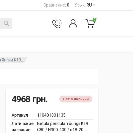
Сравнение
:
0
Язык
:
RU
0
Янгии K19...
4968
грн.
Нет в наличии
Артикул
110401001135
Латинское
Betula pendula Youngii K19
название
C80 / H300-400 / o18-20