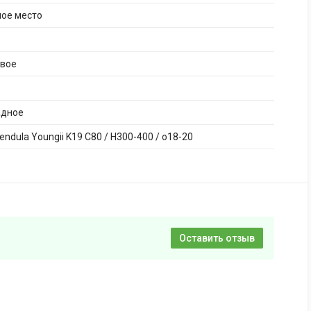
ное место
ивое
адное
endula Youngii K19 C80 / H300-400 / o18-20
Оставить отзыв