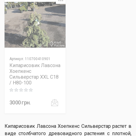
Артикул
:
110700410901
Кипарисовик Лавсона
Хоепкенс
Сильверстар XXL C18
/ H80-100
Rating: 0 out of 5
3000
грн.
Кипарисовик Лавсона Хоепкенс Сильверстар растет в
виде столбчатого ​​древовидного растения с плотной,