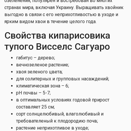
озеленения, популярен и востребован во многих
странах мира, включая Украину. Выращивать хвойник
выгодно в связи с его неприхотливостью в уходе и
ярким видом хвои в течение целого года.
Свойства кипарисовика
тупого Висселс Сагуаро
габитус – дерево;
вечнозеленое растение;
хвоя зеленого цвета;
для солитерных и групповых насаждений;
климатическая зона – 6;
pH почвы – 5-7;
в оптимальных условиях годовой прирост
составляет 25 см;
сорт солнцелюбивый, влаголюбивый и
требователеный к плодородию почв;
растение неприхотливое в уходе;