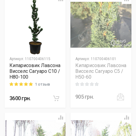
Артикул
:
110700406115
Артикул
:
110700406101
Кипарисовик Лавсона
Кипарисовик Лавсона
Висселс Сагуаро C10 /
Висселс Сагуаро C5 /
H80-100
H50-60
1 отзыв
Rating: 5 out of 5
Rating: 0 out of 5
905
грн.
3600
грн.