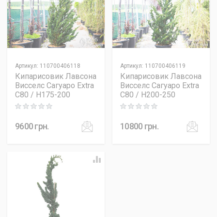
Артикул
:
110700406118
Артикул
:
110700406119
Кипарисовик Лавсона
Кипарисовик Лавсона
Висселс Сагуаро Extra
Висселс Сагуаро Extra
C80 / H175-200
C80 / H200-250
Rating: 0 out of 5
Rating: 0 out of 5
9600
грн.
10800
грн.