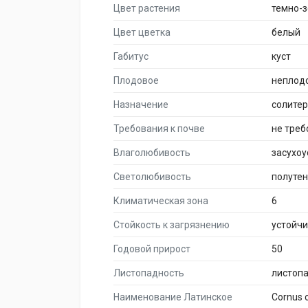
Цвет растения
темно-
Цвет цветка
белый
Габитус
куст
Плодовое
неплод
Назначение
солите
Требования к почве
не тре
Влаголюбивость
засухоу
Светолюбивость
полуте
Климатическая зона
6
Стойкость к загрязнению
устойч
Годовой прирост
50
Листопадность
листоп
Наименование Латинское
Cornus 