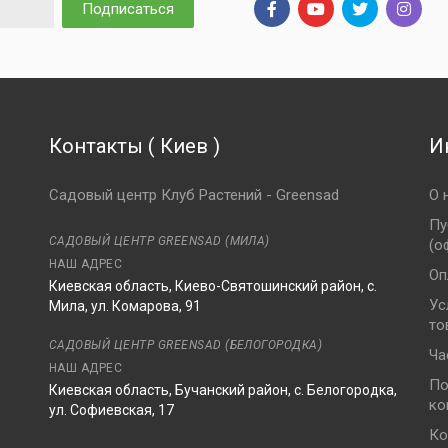
Подписаться
Контакты
(
Киев
)
И
Садовый центр Клуб Растений - Greensad
О 
Пу
САДОВЫЙ ЦЕНТР GREENSAD (МИЛА)
(о
НАШ АДРЕС
Оп
Киевская область, Киево-Святошинский район, с.
Ус
Мила, ул. Комарова, 91
то
8
САДОВЫЙ ЦЕНТР GREENSAD (БЕЛОГОРОДКА)
Ча
НАШ АДРЕС
По
Киевская область, Бучанский район, с. Белогородка,
ко
ул. Софиевская, 17
Ко