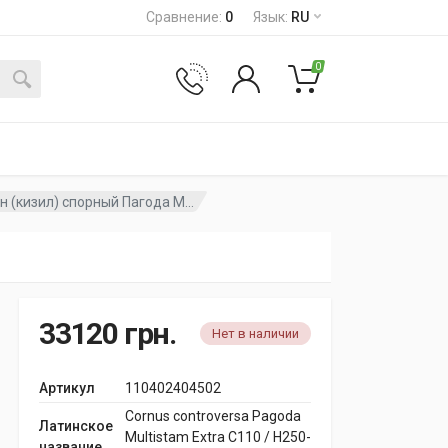
Сравнение
:
0
Язык
:
RU
0
 (кизил) спорный Пагода М...
33120
грн.
Нет в наличии
Артикул
110402404502
Cornus controversa Pagoda
Латинское
Multistam Extra C110 / H250-
название