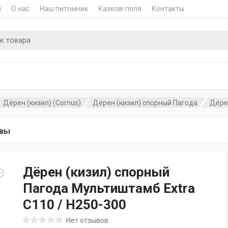
и
О нас
Наш питомник
Казкові поля
Контакты
для
Дёрен (кизил) (Cornus)
Дёрен (кизил) спорный Пагода
Дёрен
вы
Дёрен (кизил) спорный
Пагода Мультиштамб Extra
C110 / H250-300
Rating: 0 out of 5
Нет отзывов