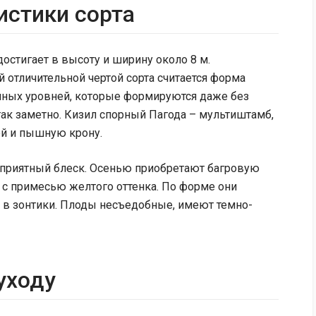
истики сорта
стигает в высоту и ширину около 8 м.
й отличительной чертой сорта считается форма
енных уровней, которые формируются даже без
так заметно. Кизил спорный Пагода – мультиштамб,
ей и пышную крону.
 приятный блеск. Осенью приобретают багровую
о с примесью желтого оттенка. По форме они
в зонтики. Плоды несъедобные, имеют темно-
уходу