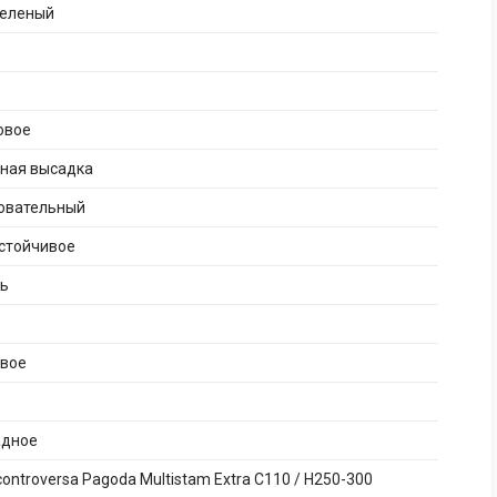
зеленый
овое
рная высадка
бовательный
стойчивое
нь
ивое
адное
controversa Pagoda Multistam Extra C110 / H250-300