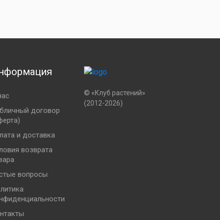
нформация
© «Клуб растений»
нас
(2012-2026)
бличный договор
ферта)
лата и доставка
ловия возврата
вара
стые вопросы
литика
нфиденциальности
нтакты