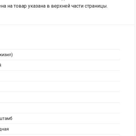
ена на товар указана в верхней части страницы.
кизил)
й
штамб
дная