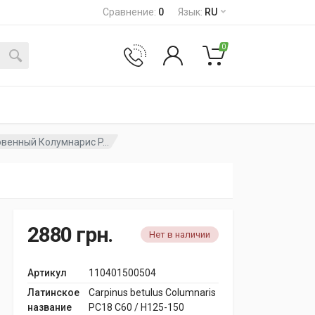
Сравнение
:
0
Язык
:
RU
0
венный Колумнарис P...
2880
грн.
Нет в наличии
Артикул
110401500504
Латинское
Carpinus betulus Columnaris
название
PC18 C60 / H125-150