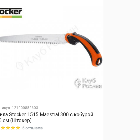
тикул
:
121000882603
Артикул
:
12040
ила Stocker 1515 Maestral 300 с кобурой
Удобрение 
0 см (Штокер)
микроэлеме
5 отзывов
ting: 5 out of 5
Rating: 5 out o