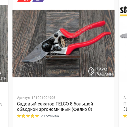
Артикул
:
121001004906
Ар
 з
Садовый секатор FELCO 8 большой
П
обводной эргономичный (Фелко 8)
3
23 отзыва
Rating: 5 out of 5
Ra