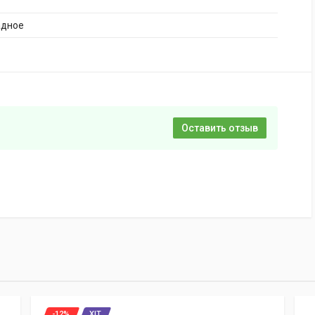
адное
Оставить отзыв
-12%
ХІТ