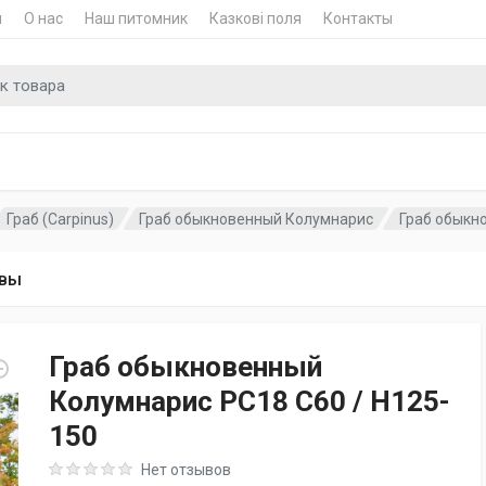
и
О нас
Наш питомник
Казкові поля
Контакты
для
Граб (Carpinus)
Граб обыкновенный Колумнарис
Граб обыкно
вы
Граб обыкновенный
Колумнарис PC18 C60 / H125-
150
Rating: 0 out of 5
Нет отзывов