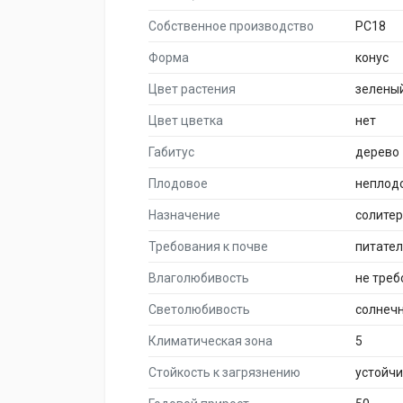
Собственное производство
PC18
Форма
конус
Цвет растения
зелены
Цвет цветка
нет
Габитус
дерево
Плодовое
неплод
Назначение
солите
Требования к почве
питате
Влаголюбивость
не треб
Светолюбивость
солнеч
Климатическая зона
5
Стойкость к загрязнению
устойч