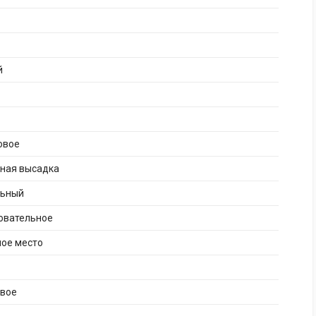
й
овое
рная высадка
льный
овательное
ное место
ивое