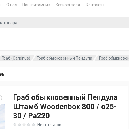
и
О нас
Наш питомник
Казкові поля
Контакты
для
Граб (Carpinus)
Граб обыкновенный Пендула
Граб обыкновен
вы
Граб обыкновенный Пендула
Штамб Woodenbox 800 / o25-
30 / Pa220
Rating: 0 out of 5
Нет отзывов