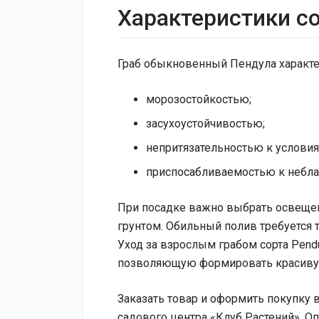
Характеристики с
Граб обыкновенный Пендула характе
морозостойкостью;
засухоустойчивостью;
непритязательностью к услови
приспосабливаемостью к небла
При посадке важно выбрать освеще
грунтом. Обильный полив требуется т
Уход за взрослым грабом сорта Pendu
позволяющую формировать красивую
Заказать товар и оформить покупку 
садового центра «Клуб Растений». О