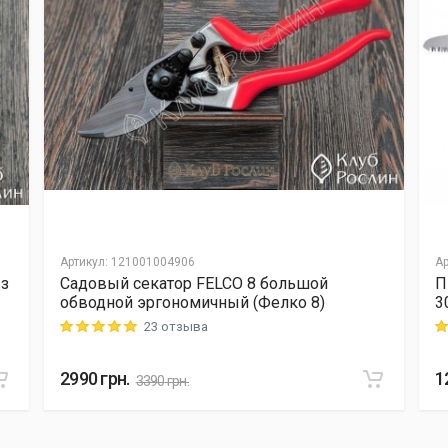
Артикул
:
121001004906
Ар
 з
Садовый секатор FELCO 8 большой
П
обводной эргономичный (Фелко 8)
3
23 отзыва
Rating: 5 out of 5
Ra
2990
грн.
1
3390
грн.