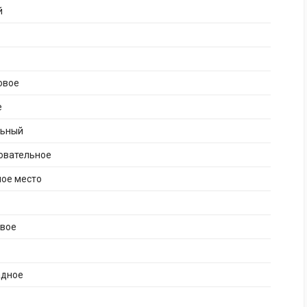
й
овое
е
льный
овательное
ное место
ивое
адное