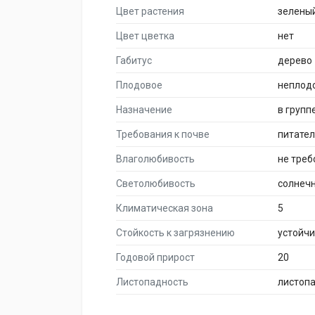
Цвет растения
зелены
Цвет цветка
нет
Габитус
дерево
Плодовое
неплод
Назначение
в групп
Требования к почве
питате
Влаголюбивость
не треб
Светолюбивость
солнеч
Климатическая зона
5
Стойкость к загрязнению
устойч
Годовой прирост
20
Листопадность
листоп