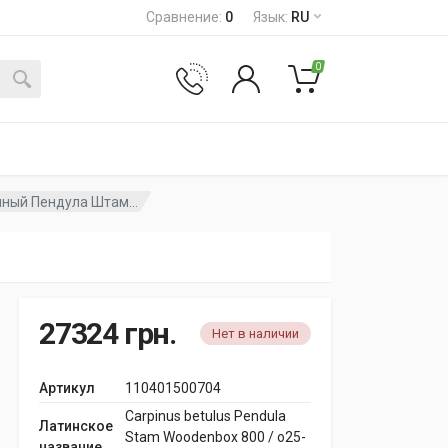
Сравнение
:
0
Язык
:
RU
0
ный Пендула Штам...
27324
грн.
Нет в наличии
Артикул
110401500704
Carpinus betulus Pendula
Латинское
Stam Woodenbox 800 / o25-
название