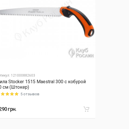
тикул
:
121000882603
Артикул
:
12040
ила Stocker 1515 Maestral 300 с кобурой
Удобрение 
0 см (Штокер)
микроэлеме
5 отзывов
ting: 5 out of 5
Rating: 5 out o
290
грн.
415
грн.