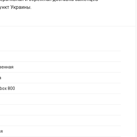
ункт Украины.
венная
а
box 800
ая