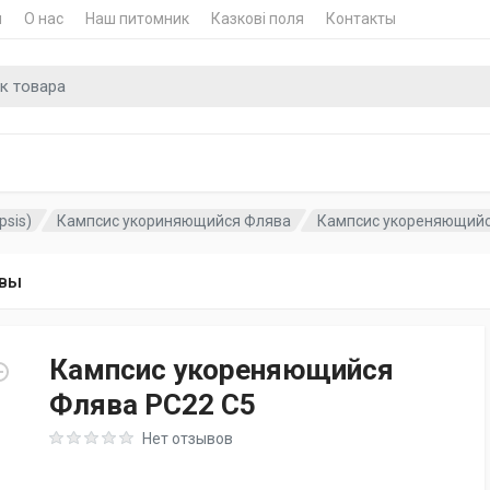
и
О нас
Наш питомник
Казкові поля
Контакты
для
sis)
Кампсис укориняющийся Флява
Кампсис укореняющийся
вы
Кампсис укореняющийся
Флява PC22 C5
Rating: 0 out of 5
Нет отзывов