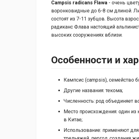
Campsis radicans Flawa
- очень цвет
воронковидные до 6-8 см длиной. Ли
состоят из 7-11 зубцов. Высота взро
радиканс Флава настоящий альпинист,
высоких сооружениях вблизи.
Особенности и ха
Кампсис (campsis), семейство б
Другие названия: текома;
Численность: род объединяет вс
Место происхождения: один из 
в Китае;
Использование: применяют для 
трельяжей, пергол, создания ж