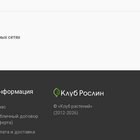
ных сетях
нформация
© «Клуб растений»
нас
(2012-2026)
бличный договор
ферта)
лата и доставка