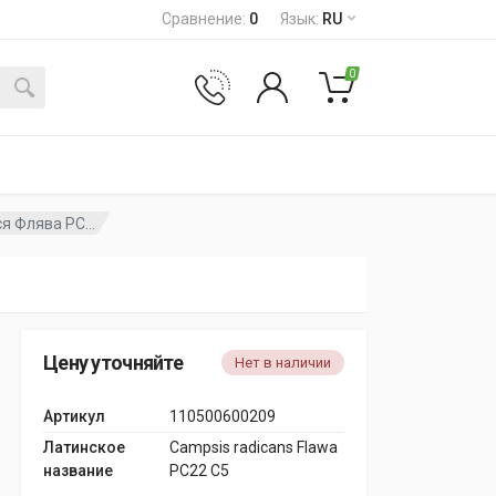
Сравнение
:
0
Язык
:
RU
0
 Флява PC...
Цену уточняйте
Нет в наличии
Артикул
110500600209
Латинское
Campsis radicans Flawa
название
PC22 C5