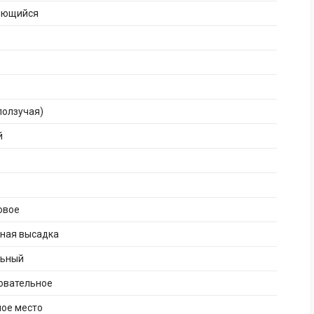
яющийся
ползучая)
й
овое
рная высадка
льный
овательное
ное место