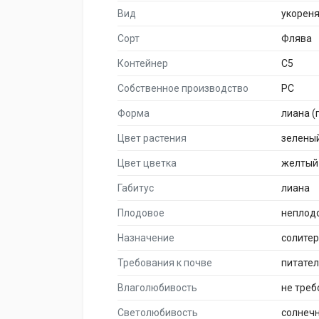
Вид
укорен
Сорт
Флява
Контейнер
C5
Собственное производство
PC
Форма
лиана (
Цвет растения
зелены
Цвет цветка
желтый
Габитус
лиана
Плодовое
неплод
Назначение
солите
Требования к почве
питате
Влаголюбивость
не треб
Светолюбивость
солнеч