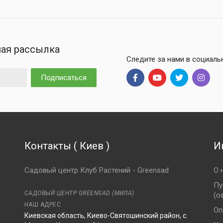
ая рассылка
Следите за нами в социаль
Подписаться
Контакты
(
Киев
)
И
Садовый центр Клуб Растений - Greensad
О 
Пу
САДОВЫЙ ЦЕНТР GREENSAD (МИЛА)
(о
НАШ АДРЕС
Оп
Киевская область, Киево-Святошинский район, с.