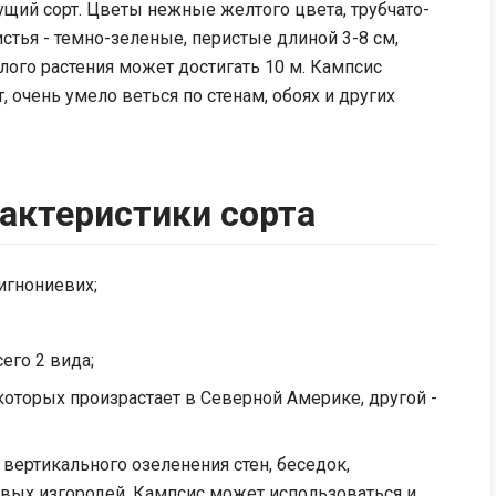
ущий сорт. Цветы нежные желтого цвета, трубчато-
стья - темно-зеленые, перистые длиной 3-8 см,
слого растения может достигать 10 м. Кампсис
 очень умело веться по стенам, обоях и других
рактеристики сорта
игнониевих;
его 2 вида;
которых произрастает в Северной Америке, другой -
вертикального озеленения стен, беседок,
ивых изгородей. Кампсис может использоваться и