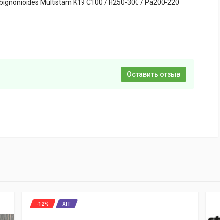
 bignonioides Multistam K19 C100 / H250-300 / Pa200-220
Оставить отзыв
-12%
ХІТ