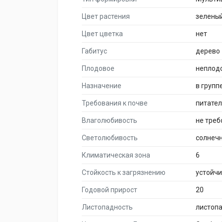
Цвет растения
зелены
Цвет цветка
нет
Габитус
дерево
Плодовое
неплод
Назначение
в групп
Требования к почве
питате
Влаголюбивость
не треб
Светолюбивость
солнеч
Климатическая зона
6
Стойкость к загрязнению
устойч
Годовой прирост
20
Листопадность
листоп