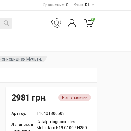
Сравнение
:
0
Язык
:
RU
0
нониевидная Мульти...
2981
грн.
Нет в наличии
Артикул
110401800503
Catalpa bignonioides
Латинское
Multistam K19 C100 / H250-
название