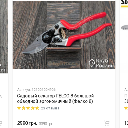
Артикул
:
121001004906
Ар
 з
Садовый секатор FELCO 8 большой
П
обводной эргономичный (Фелко 8)
3
23 отзыва
Rating: 5 out of 5
Ra
2990
грн.
1
3390
грн.