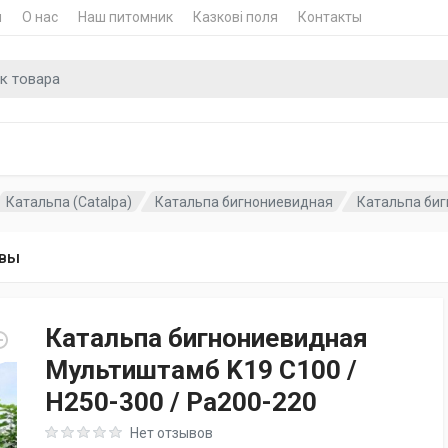
и
О нас
Наш питомник
Казкові поля
Контакты
для
Катальпа (Catalpa)
Катальпа бигнониевидная
Катальпа биг
вы
Катальпа бигнониевидная
Мультиштамб K19 C100 /
H250-300 / Pa200-220
Rating: 0 out of 5
Нет отзывов