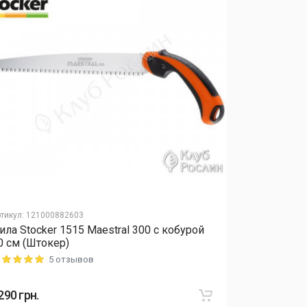
тикул
:
121000882603
Артикул
:
12040
ила Stocker 1515 Maestral 300 с кобурой
Удобрение 
0 см (Штокер)
микроэлеме
5 отзывов
ting: 5 out of 5
Rating: 5 out o
290
грн.
415
грн.