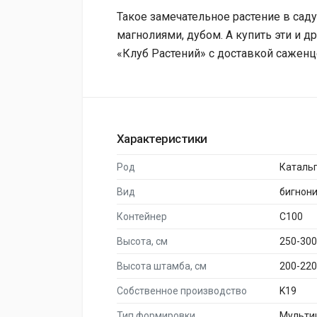
Такое замечательное растение в сад
магнолиями, дубом. А купить эти и 
«Клуб Растений» с доставкой саженц
Характеристики
Род
Каталь
Вид
бигнон
Контейнер
C100
Высота, см
250-300
Высота штамба, см
200-220
Собственное производство
K19
Тип формировки
Мульти