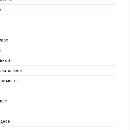
й
овое
е
льный
овательное
ное место
ивое
адное