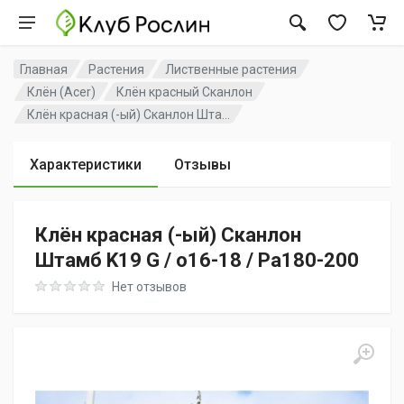
Главная
Растения
Лиственные растения
Клён (Acer)
Клён красный Сканлон
Клён красная (-ый) Сканлон Шта...
Характеристики
Отзывы
Клён красная (-ый) Сканлон
Штамб K19 G / o16-18 / Pa180-200
Rating: 0 out of 5
Нет отзывов