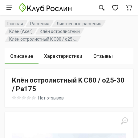
Главная
Растения
Лиственные растения
Клён (Acer)
Клён остролистный
Клён остролистный K C80 / o25-...
Описание
Характеристики
Отзывы
Клён остролистный K C80 / o25-30
/ Pa175
Rating: 0 out of 5
Нет отзывов