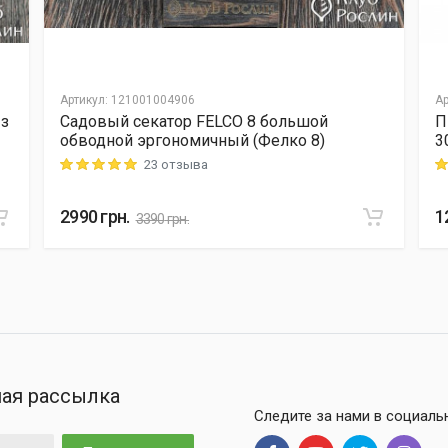
Артикул
:
121001004906
Ар
 з
Садовый секатор FELCO 8 большой
П
обводной эргономичный (Фелко 8)
3
23 отзыва
Rating: 5 out of 5
Ra
2990
грн.
1
3390
грн.
ая рассылка
Следите за нами в социаль