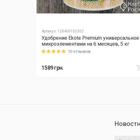
Артикул
:
120400102352
Удобрение Ekote Premium универсальное
L Cellfast,
микроэлементами на 6 месяцев, 5 кг
10 отзывов
Rating: 5 out of 5
1589
грн.
Новостн
Email адрес