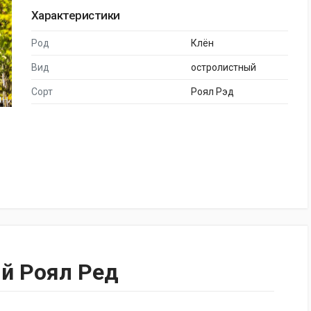
Характеристики
Род
Клён
Вид
остролистный
Сорт
Роял Рэд
й Роял Ред