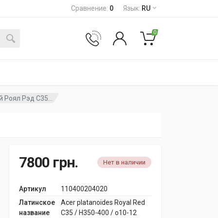
Сравнение
:
0
Язык
:
RU
0
 Роял Рэд C35...
7800
грн.
Нет в наличии
Артикул
110400204020
Латинское
Acer platanoides Royal Red
название
C35 / H350-400 / o10-12