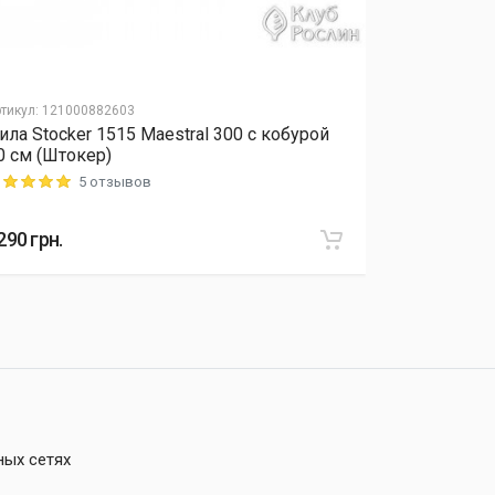
тикул
:
121000882603
Артикул
:
12040
ила Stocker 1515 Maestral 300 с кобурой
Удобрение 
0 см (Штокер)
микроэлеме
5 отзывов
ting: 5 out of 5
Rating: 5 out o
290
грн.
415
грн.
ных сетях