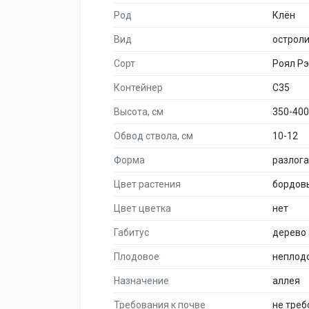
Род
Клён
Вид
острол
Сорт
Роял Р
Контейнер
C35
Высота, см
350-400
Обвод ствола, см
10-12
Форма
разлог
Цвет растения
бордов
Цвет цветка
нет
Габитус
дерево
Плодовое
неплод
Назначение
аллея
Требования к почве
не тре