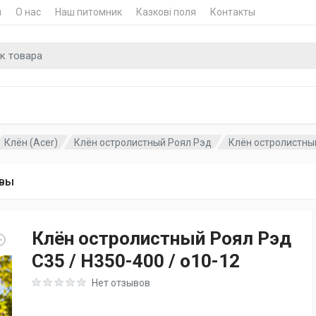
и
О нас
Наш питомник
Казкові поля
Контакты
для
Клён (Acer)
Клён остролистный Роял Рэд
Клён остролистный
вы
Клён остролистный Роял Рэд
C35 / H350-400 / o10-12
Rating: 0 out of 5
Нет отзывов