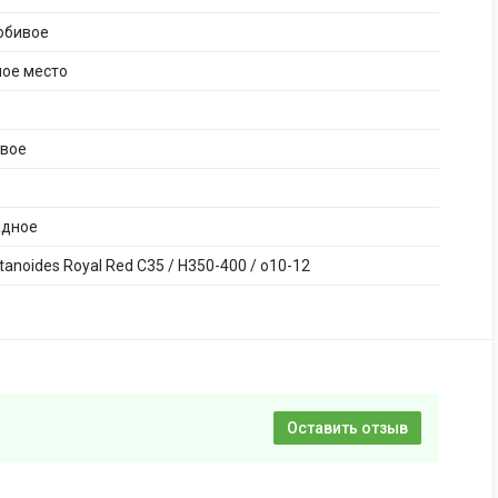
юбивое
ное место
ивое
адное
atanoides Royal Red C35 / H350-400 / o10-12
Оставить отзыв