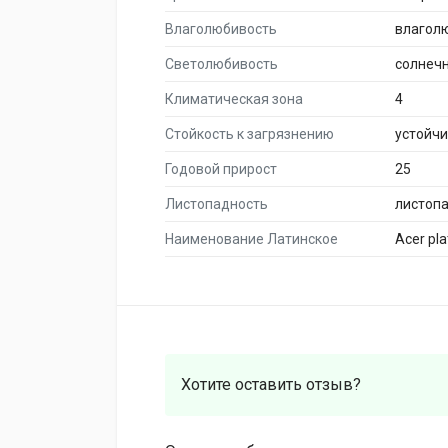
Влаголюбивость
влагол
Светолюбивость
солнеч
Климатическая зона
4
Стойкость к загрязнению
устойч
Годовой прирост
25
Листопадность
листоп
Наименование Латинское
Acer pl
Хотите оставить отзыв?