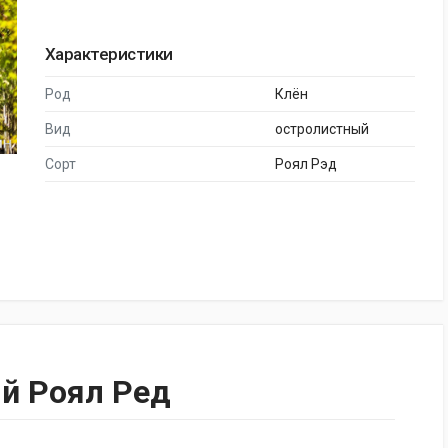
Характеристики
Род
Клён
Вид
остролистный
Сорт
Роял Рэд
й Роял Ред