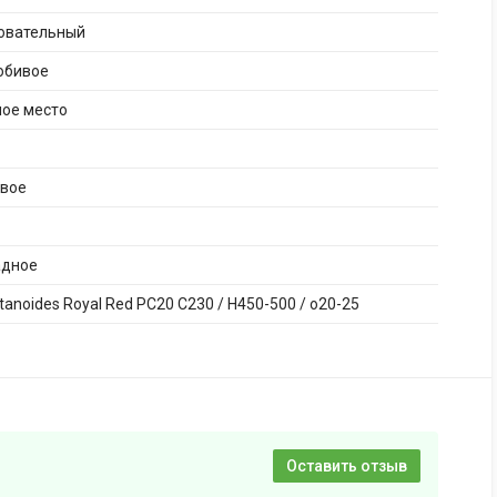
бовательный
юбивое
ное место
ивое
адное
atanoides Royal Red PC20 C230 / H450-500 / o20-25
Оставить отзыв