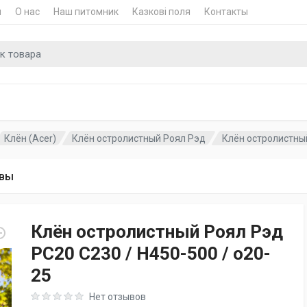
и
О нас
Наш питомник
Казкові поля
Контакты
для
Клён (Acer)
Клён остролистный Роял Рэд
Клён остролистный
вы
Клён остролистный Роял Рэд
PC20 C230 / H450-500 / o20-
25
Rating: 0 out of 5
Нет отзывов