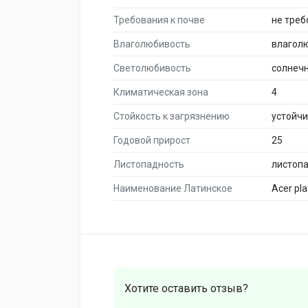
Требования к почве
не тре
Влаголюбивость
влагол
Светолюбивость
солнеч
Климатическая зона
4
Стойкость к загрязнению
устойч
Годовой прирост
25
Листопадность
листоп
Наименование Латинское
Acer pl
Хотите оставить отзыв?