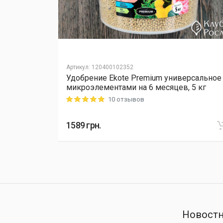
Артикул
:
120400102352
Удобрение Ekote Premium универсальное
L Cellfast,
микроэлементами на 6 месяцев, 5 кг
10 отзывов
Rating: 5 out of 5
1589
грн.
Новостн