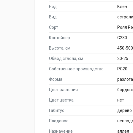
Род
Клён
Вид
острол
Сорт
Роял Р
Контейнер
C230
Высота, см
450-500
Обвод ствола, см
20-25
Собственное производство
PC20
Форма
разлог
Цвет растения
бордов
Цвет цветка
нет
Габитус
дерево
Плодовое
неплод
Назначение
аллея