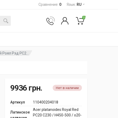
Сравнение
:
0
Язык
:
RU
0
 Роял Рэд PC2...
9936
грн.
Нет в наличии
Артикул
110400204018
Acer platanoides Royal Red
Латинское
PC20 C230 / H450-500 / o20-
название