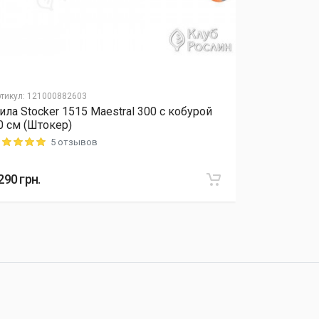
тикул
:
121000882603
Артикул
:
12040
ила Stocker 1515 Maestral 300 с кобурой
Удобрение 
0 см (Штокер)
микроэлеме
5 отзывов
ting: 5 out of 5
Rating: 5 out o
290
грн.
415
грн.