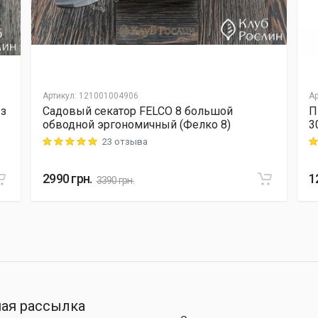
Артикул
:
121001004906
Ар
 з
Садовый секатор FELCO 8 большой
П
обводной эргономичный (Фелко 8)
3
23 отзыва
Rating: 5 out of 5
Ra
2990
грн.
1
3390
грн.
ая рассылка