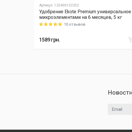
Артикул
:
120400102352
Удобрение Ekote Premium универсальное
L Cellfast,
микроэлементами на 6 месяцев, 5 кг
10 отзывов
Rating: 5 out of 5
1589
грн.
Новостн
Email адрес