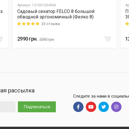
Артикул
:
121001004906
Ар
 з
Садовый секатор FELCO 8 большой
П
обводной эргономичный (Фелко 8)
3
23 отзыва
Rating: 5 out of 5
Ra
2990
грн.
1
3390
грн.
ая рассылка
Следите за нами в социаль
Подписаться