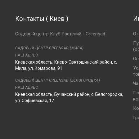
Контакты
(
Киев
)
И
Садовый центр Клуб Растений - Greensad
О 
Пу
САДОВЫЙ ЦЕНТР GREENSAD (МИЛА)
(о
НАШ АДРЕС
Оп
Киевская область, Киево-Святошинский район, с.
Ус
Мила, ул. Комарова, 91
то
8
САДОВЫЙ ЦЕНТР GREENSAD (БЕЛОГОРОДКА)
Ча
НАШ АДРЕС
По
Киевская область, Бучанский район, с. Белогородка,
ко
ул. Софиевская, 17
Ко
Гр