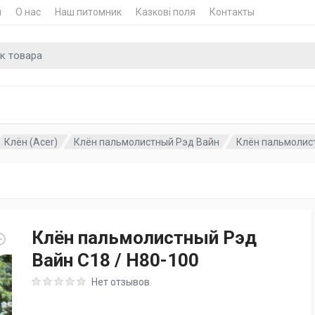
и
О нас
Наш питомник
Казкові поля
Контакты
для
Клён (Acer)
Клён пальмолистный Рэд Вайн
Клён пальмолист
Клён пальмолистный Рэд
Вайн C18 / H80-100
Rating: 0 out of 5
Нет отзывов