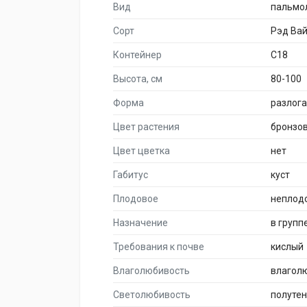
Вид
пальмо
Сорт
Рэд Ва
Контейнер
C18
Высота, см
80-100
Форма
разлог
Цвет растения
бронзо
Цвет цветка
нет
Габитус
куст
Плодовое
неплод
Назначение
в групп
Требования к почве
кислый
Влаголюбивость
влагол
Светолюбивость
полуте