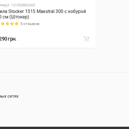
тикул
:
121000882603
Артикул
:
12040
ила Stocker 1515 Maestral 300 с кобурой
Удобрение 
0 см (Штокер)
микроэлеме
5 отзывов
ting: 5 out of 5
Rating: 5 out o
290
грн.
415
грн.
ных сетях