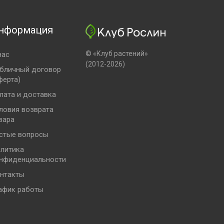
нформация
© «Клуб растений»
нас
(2012-2026)
бличный договор
ферта)
лата и доставка
ловия возврата
вара
стые вопросы
литика
нфиденциальности
нтакты
афик работы