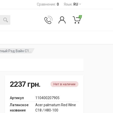
Сравнение
:
0
Язык
:
RU
0
ный Рэд Вайн C1...
2237
грн.
Нет в наличии
Артикул
110400207905
Латинское
Acer palmatum Red Wine
название
C18 / H80-100