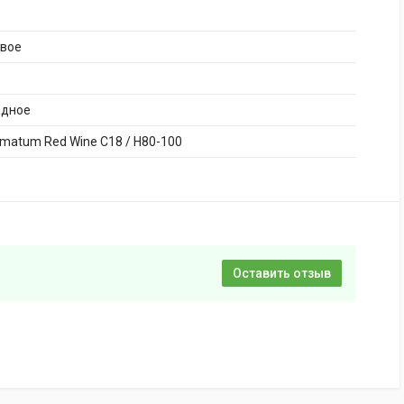
ивое
адное
lmatum Red Wine C18 / H80-100
Оставить отзыв