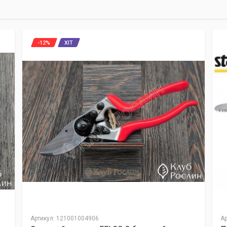
-12%
ХІТ
Артикул
:
121001004906
Ар