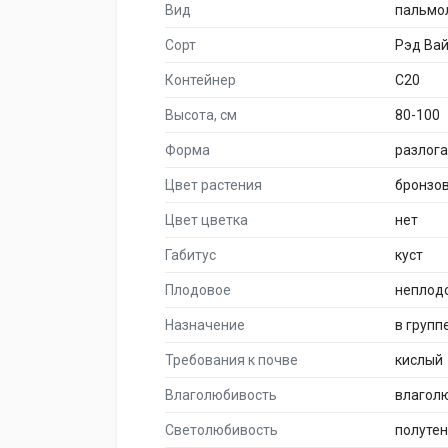
Вид
пальмо
Сорт
Рэд Ва
Контейнер
C20
Высота, см
80-100
Форма
разлог
Цвет растения
бронзо
Цвет цветка
нет
Габитус
куст
Плодовое
неплод
Назначение
в групп
Требования к почве
кислый
Влаголюбивость
влагол
Светолюбивость
полуте