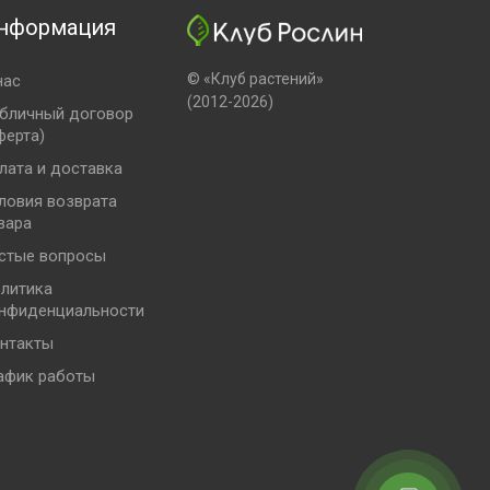
нформация
© «Клуб растений»
нас
(2012-2026)
бличный договор
ферта)
лата и доставка
ловия возврата
вара
стые вопросы
литика
нфиденциальности
нтакты
афик работы