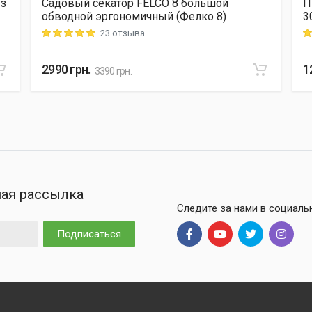
 з
Садовый секатор FELCO 8 большой
П
обводной эргономичный (Фелко 8)
3
23 отзыва
Rating: 5 out of 5
Ra
2990
грн.
1
3390
грн.
ая рассылка
Следите за нами в социаль
Подписаться