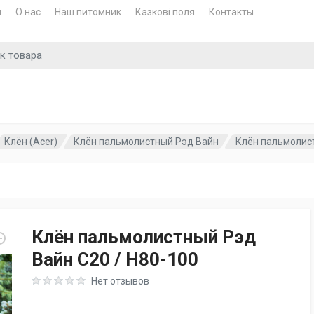
и
О нас
Наш питомник
Казкові поля
Контакты
для
Клён (Acer)
Клён пальмолистный Рэд Вайн
Клён пальмолист
Клён пальмолистный Рэд
Вайн C20 / H80-100
Rating: 0 out of 5
Нет отзывов