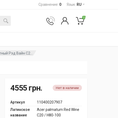
Сравнение
:
0
Язык
:
RU
0
ный Рэд Вайн C2...
4555
грн.
Нет в наличии
Артикул
110400207907
Латинское
Acer palmatum Red Wine
название
C20 / H80-100