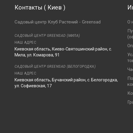
Контакты
(
Киев
)
И
Садовый центр Клуб Растений - Greensad
О 
Пу
САДОВЫЙ ЦЕНТР GREENSAD (МИЛА)
(о
НАШ АДРЕС
Оп
Киевская область, Киево-Святошинский район, с.
Ус
Мила, ул. Комарова, 91
то
8
САДОВЫЙ ЦЕНТР GREENSAD (БЕЛОГОРОДКА)
Ча
НАШ АДРЕС
По
Киевская область, Бучанский район, с. Белогородка,
ко
ул. Софиевская, 17
Ко
Гр