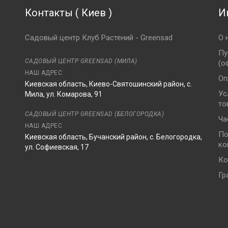
Контакты
(
Киев
)
И
Садовый центр Клуб Растений - Greensad
О 
Пу
САДОВЫЙ ЦЕНТР GREENSAD (МИЛА)
(о
НАШ АДРЕС
Оп
Киевская область, Киево-Святошинский район, с.
Ус
Мила, ул. Комарова, 91
то
8
САДОВЫЙ ЦЕНТР GREENSAD (БЕЛОГОРОДКА)
Ча
НАШ АДРЕС
По
Киевская область, Бучанский район, с. Белогородка,
ко
ул. Софиевская, 17
Ко
Гр