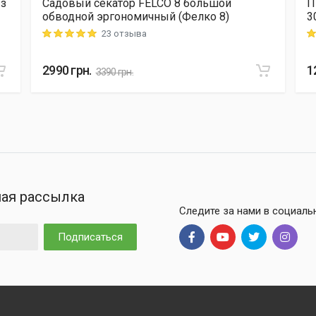
 з
Садовый секатор FELCO 8 большой
П
обводной эргономичный (Фелко 8)
3
23 отзыва
Rating: 5 out of 5
Ra
2990
грн.
1
3390
грн.
ая рассылка
Следите за нами в социаль
Подписаться