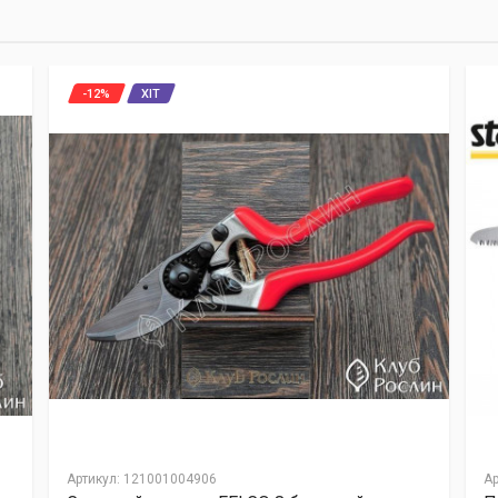
-12%
ХІТ
Артикул
:
121001004906
Ар