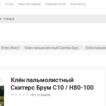
и
О нас
Наш питомник
Казкові поля
Контакты
для
Клён (Acer)
Клён пальмолистный Скитерс Бру...
Клён пальмол
Клён пальмолистный
Скитерс Брум C10 / H80-100
Rating: 0 out of 5
Нет отзывов