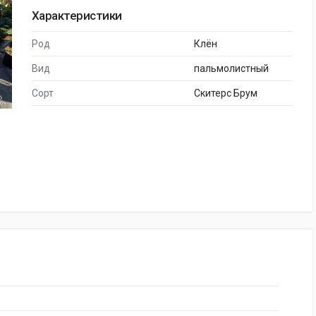
Характеристики
Род
Клён
Вид
пальмолистный
Сорт
Скитерс Брум