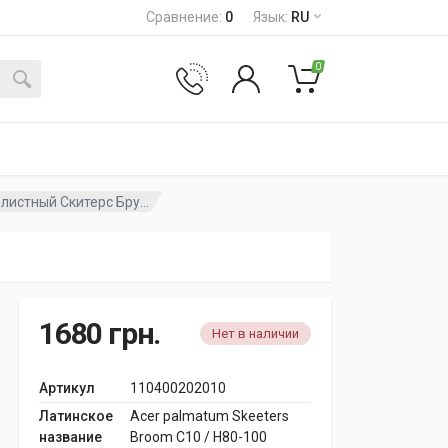
Сравнение
:
0
Язык
:
RU
0
истный Скитерс Бру...
1680
грн.
Нет в наличии
Артикул
110400202010
Латинское
Acer palmatum Skeeters
название
Broom C10 / H80-100