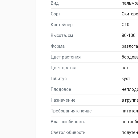
Вид
пальмо
Сорт
Скитерс
Контейнер
C10
Высота, см
80-100
Форма
разлог
Цвет растения
бордов
Цвет цветка
нет
Габитус
куст
Плодовое
неплод
Назначение
в групп
Требования к почве
питате
Влаголюбивость
не треб
Светолюбивость
полуте