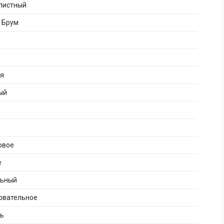
листный
 Брум
ая
ый
овое
е
льный
овательное
нь