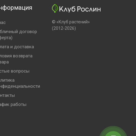
нформация
© «Клуб растений»
нас
(2012-2026)
бличный договор
ферта)
лата и доставка
ловия возврата
вара
стые вопросы
литика
нфиденциальности
нтакты
афик работы