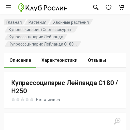
Главная
Растения
Хвойные растения
Купресокипарис (Cupressocypari...
Купрессоципарис Лейланда
Купрессоципарис Лейланда C180 ...
Описание
Характеристики
Отзывы
Купрессоципарис Лейланда C180 /
H250
Rating: 0 out of 5
Нет отзывов