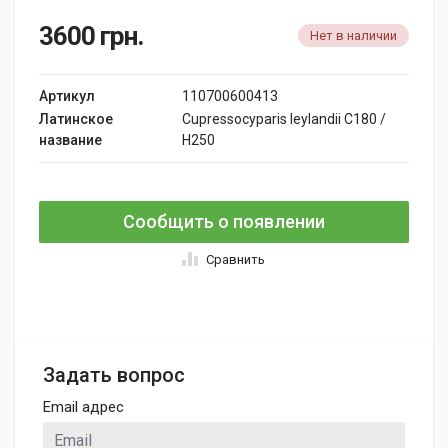
3600
грн.
Нет в наличии
Артикул
110700600413
Латинское
Cupressocyparis leylandii C180 /
название
H250
Сообщить о появлении
Сравнить
Задать вопрос
Email адрес