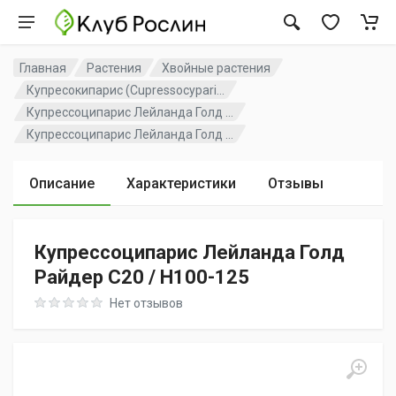
Главная
Растения
Хвойные растения
Купресокипарис (Cupressocypari...
Купрессоципарис Лейланда Голд ...
Купрессоципарис Лейланда Голд ...
Описание
Характеристики
Отзывы
Купрессоципарис Лейланда Голд
Райдер C20 / H100-125
Rating: 0 out of 5
Нет отзывов