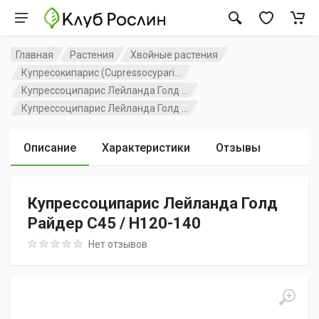
Главная
Растения
Хвойные растения
Купресокипарис (Cupressocypari...
Купрессоципарис Лейланда Голд ...
Купрессоципарис Лейланда Голд ...
Описание
Характеристики
Отзывы
Купрессоципарис Лейланда Голд
Райдер C45 / H120-140
Rating: 0 out of 5
Нет отзывов