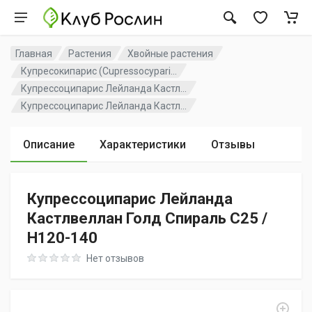
Главная
Растения
Хвойные растения
Купресокипарис (Cupressocypari...
Купрессоципарис Лейланда Кастл...
Купрессоципарис Лейланда Кастл...
Описание
Характеристики
Отзывы
Купрессоципарис Лейланда
Кастлвеллан Голд Спираль C25 /
H120-140
Rating: 0 out of 5
Нет отзывов