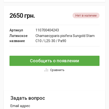
2650
грн.
Нет в наличии
Артикул
110700404243
Латинское
Chamaecyparis pisifera Sungold Stam
название
C10 / L25-30 / Pa90
Сообщить о появлении
Сравнить
Задать вопрос
Email адрес