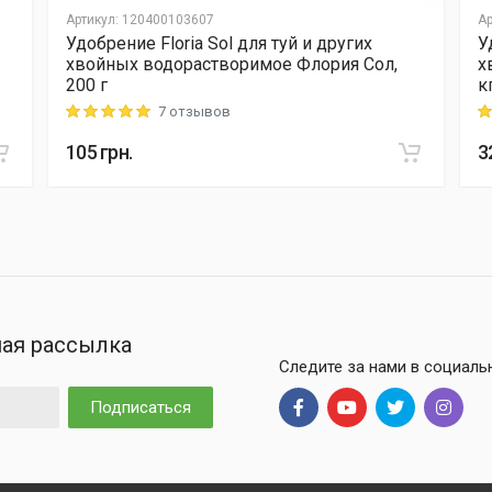
Артикул
:
120400103607
Ар
Удобрение Floria Sol для туй и других
У
хвойных водорастворимое Флория Сол,
х
200 г
к
7 отзывов
Rating: 5 out of 5
Ra
105
грн.
3
ая рассылка
Следите за нами в социаль
Подписаться