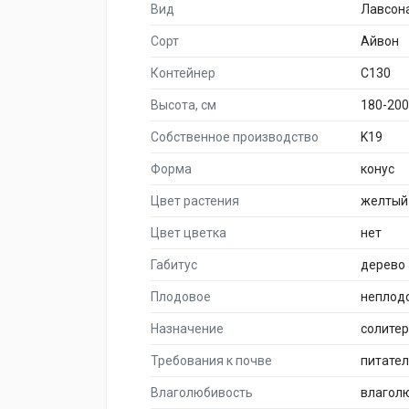
Вид
Лавсон
Сорт
Айвон
Контейнер
C130
Высота, см
180-200
Собственное производство
K19
Форма
конус
Цвет растения
желтый
Цвет цветка
нет
Габитус
дерево
Плодовое
неплод
Назначение
солите
Требования к почве
питате
Влаголюбивость
влагол