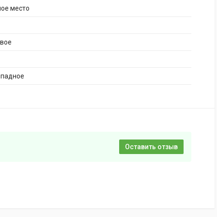
ное место
ивое
опадное
Оставить отзыв