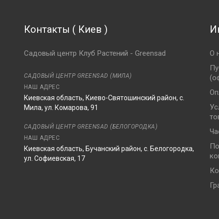
Контакты
(
Киев
)
И
Садовый центр Клуб Растений - Greensad
О 
Пу
САДОВЫЙ ЦЕНТР GREENSAD (МИЛА)
(о
НАШ АДРЕС
Оп
Киевская область, Киево-Святошинский район, с.
Ус
Мила, ул. Комарова, 91
то
8
САДОВЫЙ ЦЕНТР GREENSAD (БЕЛОГОРОДКА)
Ча
НАШ АДРЕС
По
Киевская область, Бучанский район, с. Белогородка,
ко
ул. Софиевская, 17
Ко
Гр