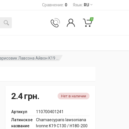
Сравнение
:
0
Язык
:
RU
0
арисовик Лавсона Айвон K19 ...
2.4
грн.
Нет в наличии
Артикул
110700401241
Латинское
Chamaecyparis lawsoniana
название
Ivonne K19 C130 / H180-200