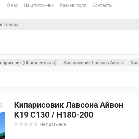
и
О нас
Наш питомник
Казкові поля
Контакты
для
парисовик (Chamaecyparis)
Кипарисовик Лавсона Айвон
Кип
Кипарисовик Лавсона Айвон
K19 C130 / H180-200
Rating: 0 out of 5
Нет отзывов