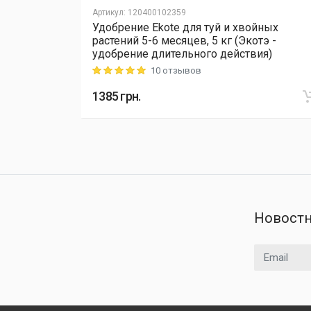
Артикул
:
120400102359
йных
Удобрение Ekote для туй и хвойных
тэ -
растений 5-6 месяцев, 5 кг (Экотэ -
ия)
удобрение длительного действия)
10 отзывов
Rating: 5 out of 5
1385
грн.
Новостн
Email адрес