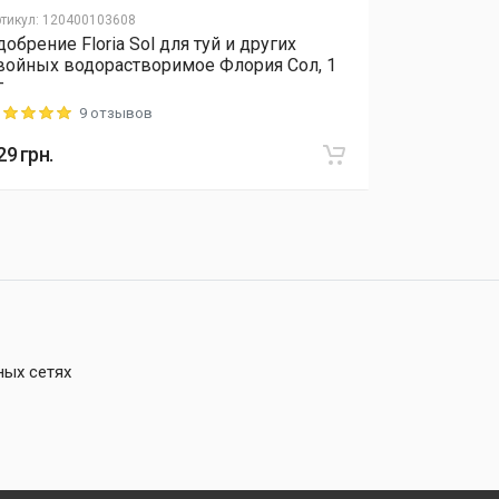
тикул
:
120400103608
Артикул
:
12040
добрение Floria Sol для туй и других
Удобрение 
войных водорастворимое Флория Сол, 1
растений 5-
г
удобрение 
9 отзывов
ting: 5 out of 5
Rating: 5 out o
29
грн.
934
грн.
ных сетях