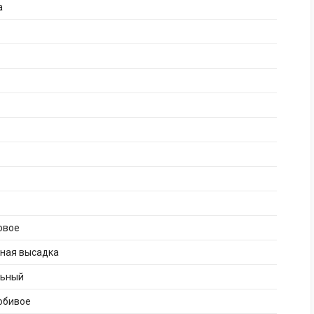
а
овое
рная высадка
льный
юбивое