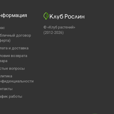
нформация
© «Клуб растений»
нас
(2012-2026)
бличный договор
ферта)
лата и доставка
ловия возврата
вара
стые вопросы
литика
нфиденциальности
нтакты
афик работы